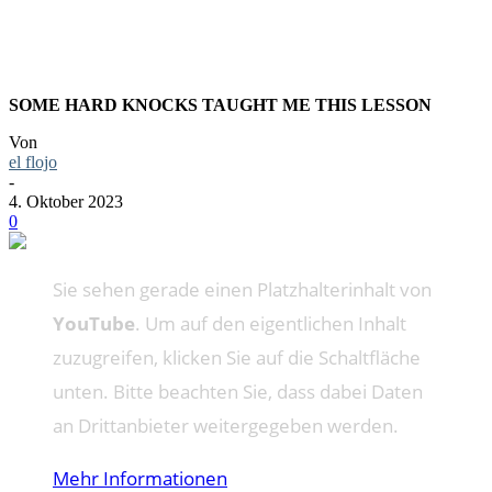
SOME HARD KNOCKS TAUGHT ME THIS LESSON
Von
el flojo
-
4. Oktober 2023
0
Sie sehen gerade einen Platzhalterinhalt von
YouTube
. Um auf den eigentlichen Inhalt
zuzugreifen, klicken Sie auf die Schaltfläche
unten. Bitte beachten Sie, dass dabei Daten
an Drittanbieter weitergegeben werden.
Mehr Informationen