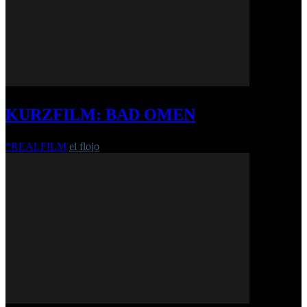
KURZFILM: BAD OMEN
*REALFILM
el flojo
-
3. Juli 2019