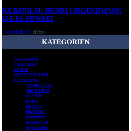
KURZFILM: HENRI | IRGENDWANN
IST ES SOWEIT
*ANIMATION
el flojo
-
22. Januar 2015
KATEGORIEN
ALLGEMEIN
FEATURED
FOTOS
HEUTE GELERNT
KURZFILME
*ANIMATION
*REALFILM
ACTION
DOKU
DRAMA
HORROR
KOMÖDIE
ROMANTIK
SPANNUNG