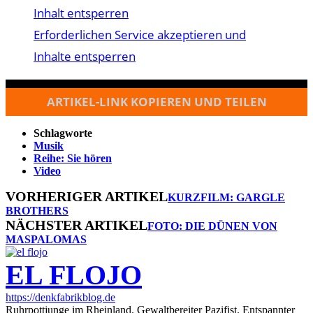
Inhalt entsperren
Erforderlichen Service akzeptieren und
Inhalte entsperren
ARTIKEL-LINK KOPIEREN UND TEILEN
Schlagworte
Musik
Reihe: Sie hören
Video
VORHERIGER ARTIKEL
KURZFILM: GARGLE
BROTHERS
NÄCHSTER ARTIKEL
FOTO: DIE DÜNEN VON
MASPALOMAS
EL FLOJO
https://denkfabrikblog.de
Ruhrpottjunge im Rheinland. Gewaltbereiter Pazifist. Entspannter