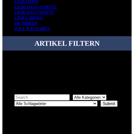
LESESTOFF
LIEBLINGSGETRÖTE
LIEBLINGSTWEETS
LINKS+DINGS
SIE HÖREN
WILL ICH HABEN
ARTIKEL FILTERN
Bei über 5200 Artikeln im Blog muss man manchmal ein bisschen
systematischer suchen.
Einfach eine Kategorie markieren, ein passendes Schlagwort
auswählen und suchen lassen.
ÜBER DENKFABRIKBLOG
Ursprünglich vor über 25 Jahren mal dazu gedacht, den ganzen im
Netz gefundenen Kram, den ich meinen Freunden immer per Mail