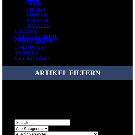
DRAMA
HORROR
KOMÖDIE
ROMANTIK
SPANNUNG
LESESTOFF
LIEBLINGSGETRÖTE
LIEBLINGSTWEETS
LINKS+DINGS
SIE HÖREN
WILL ICH HABEN
ARTIKEL FILTERN
Bei über 5200 Artikeln im Blog muss man manchmal ein bisschen
systematischer suchen.
Einfach eine Kategorie markieren, ein passendes Schlagwort
auswählen und suchen lassen.