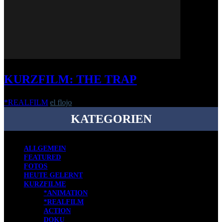
KURZFILM: THE TRAP
*REALFILM
el flojo
-
12. Mai 2016
KATEGORIEN
ALLGEMEIN
FEATURED
FOTOS
HEUTE GELERNT
KURZFILME
*ANIMATION
*REALFILM
ACTION
DOKU