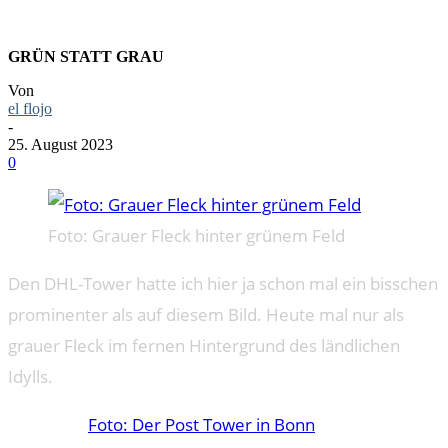
GRÜN STATT GRAU
Von
el flojo
-
25. August 2023
0
Foto: Grauer Fleck hinter grünem Feld
Den DHL-Tower hatte ich hier ja schon mal ein bisschen
prominenter als auf diesem Bild. Heute mal nur als
grauer Fleck im fernen Hintergrund des ländlichen
Idylls.
Foto: Der Post Tower in Bonn