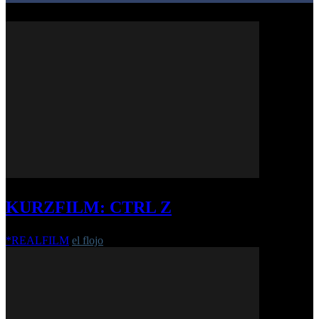
KURZFILM: CTRL Z
*REALFILM
el flojo
-
20. November 2019