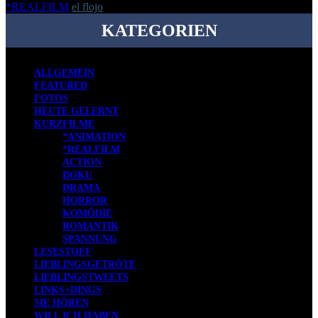
*REALFILM
el flojo
-
18. Februar 2019
KATEGORIEN
ALLGEMEIN
FEATURED
FOTOS
HEUTE GELERNT
KURZFILME
*ANIMATION
*REALFILM
ACTION
DOKU
DRAMA
HORROR
KOMÖDIE
ROMANTIK
SPANNUNG
LESESTOFF
LIEBLINGSGETRÖTE
LIEBLINGSTWEETS
LINKS+DINGS
SIE HÖREN
WILL ICH HABEN