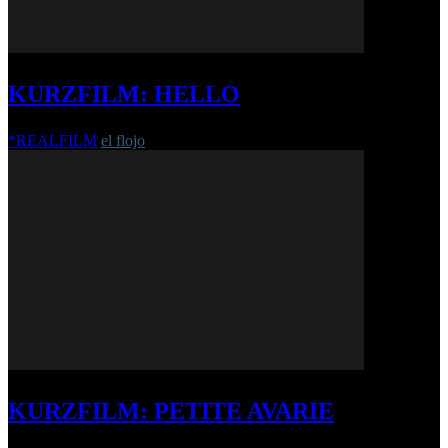
KURZFILM: HELLO
*REALFILM
el flojo
-
13. Juni 2016
KURZFILM: PETITE AVARIE