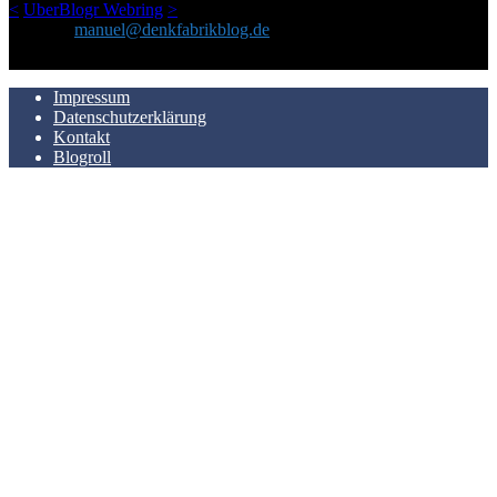
<
UberBlogr Webring
>
Kontakt:
manuel@denkfabrikblog.de
AUCH HIER ZU FINDEN
Impressum
Datenschutzerklärung
Kontakt
Blogroll