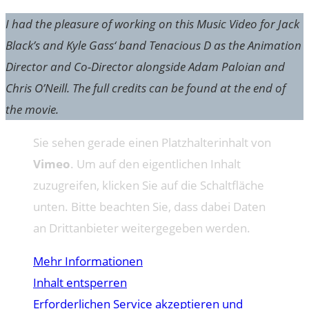
I had the pleasure of working on this Music Video for Jack
Black’s and Kyle Gass‘ band Tenacious D as the Animation
Director and Co-Director alongside Adam Paloian and
Chris O’Neill. The full credits can be found at the end of
the movie.
Sie sehen gerade einen Platzhalterinhalt von
Vimeo
. Um auf den eigentlichen Inhalt
zuzugreifen, klicken Sie auf die Schaltfläche
unten. Bitte beachten Sie, dass dabei Daten
an Drittanbieter weitergegeben werden.
Mehr Informationen
Inhalt entsperren
Erforderlichen Service akzeptieren und