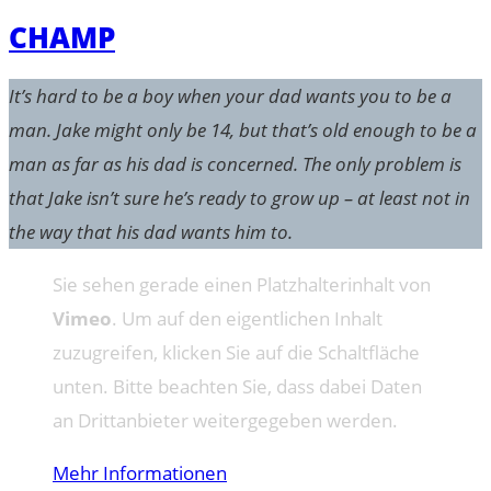
CHAMP
It’s hard to be a boy when your dad wants you to be a
man. Jake might only be 14, but that’s old enough to be a
man as far as his dad is concerned. The only problem is
that Jake isn’t sure he’s ready to grow up – at least not in
the way that his dad wants him to.
Sie sehen gerade einen Platzhalterinhalt von
Vimeo
. Um auf den eigentlichen Inhalt
zuzugreifen, klicken Sie auf die Schaltfläche
unten. Bitte beachten Sie, dass dabei Daten
an Drittanbieter weitergegeben werden.
Mehr Informationen