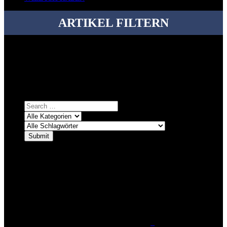
ARTIKEL FILTERN
Bei über 5200 Artikeln im Blog muss man manchmal ein bisschen
systematischer suchen.
Einfach eine Kategorie markieren, ein passendes Schlagwort
auswählen und suchen lassen.
ÜBER DENKFABRIKBLOG
Ursprünglich vor über 25 Jahren mal dazu gedacht, den ganzen im
Netz gefundenen Kram, den ich meinen Freunden immer per Mail
geschickt habe, an einem Ort zu bündeln, ist das hier mit der Zeit zu
einem Blog geworden, das man auf dem Schirm haben sollte, wenn
man Kurzfilme mag und auch drumherum nichts gegen Fotos,
LinkTipps und gelegentlichen Kokolores hat.
_