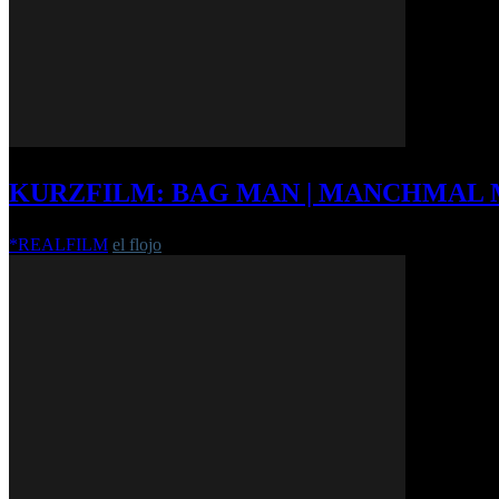
KURZFILM: BAG MAN | MANCHMAL 
*REALFILM
el flojo
-
9. Oktober 2014