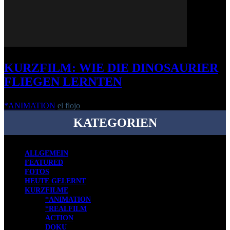
KURZFILM: WIE DIE DINOSAURIER
FLIEGEN LERNTEN
*ANIMATION
el flojo
-
29. Mai 2008
KATEGORIEN
ALLGEMEIN
FEATURED
FOTOS
HEUTE GELERNT
KURZFILME
*ANIMATION
*REALFILM
ACTION
DOKU