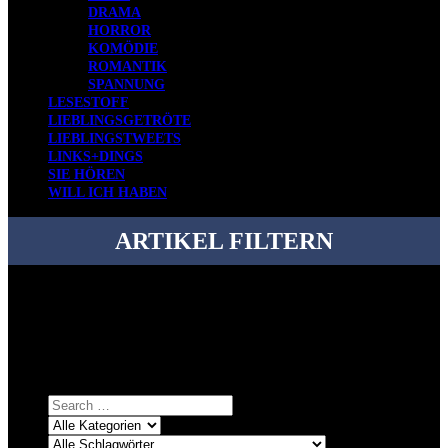
DRAMA
HORROR
KOMÖDIE
ROMANTIK
SPANNUNG
LESESTOFF
LIEBLINGSGETRÖTE
LIEBLINGSTWEETS
LINKS+DINGS
SIE HÖREN
WILL ICH HABEN
ARTIKEL FILTERN
Bei über 5200 Artikeln im Blog muss man manchmal ein bisschen
systematischer suchen.
Einfach eine Kategorie markieren, ein passendes Schlagwort
auswählen und suchen lassen.