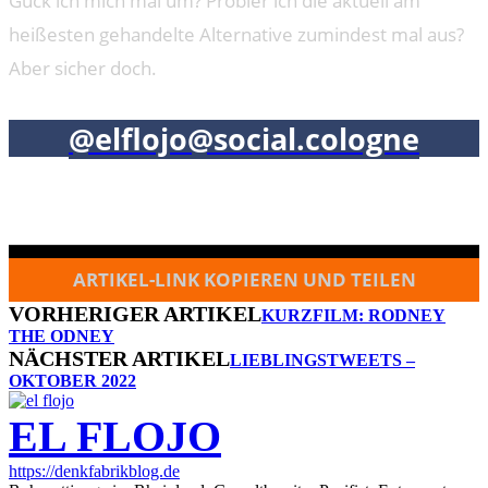
Guck ich mich mal um? Probier ich die aktuell am
heißesten gehandelte Alternative zumindest mal aus?
Aber sicher doch.
@elflojo@social.cologne
ARTIKEL-LINK KOPIEREN UND TEILEN
VORHERIGER ARTIKEL
KURZFILM: RODNEY
THE ODNEY
NÄCHSTER ARTIKEL
LIEBLINGSTWEETS –
OKTOBER 2022
EL FLOJO
https://denkfabrikblog.de