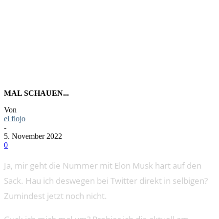
MASTODO
MAL SCHAUEN...
Von
el flojo
-
5. November 2022
0
Ja, mir geht die Nummer mit Elon Musk hart auf den
Sack. Hau ich deswegen bei Twitter direkt in selbigen?
Zumindest jetzt noch nicht.