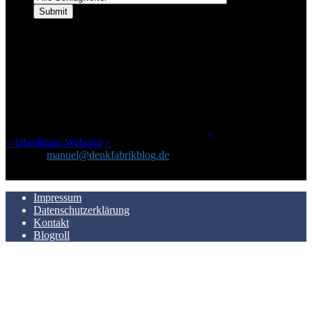
ÜBER DENKFABRIKBLOG
Ursprünglich vor über 25 Jahren mal dazu gedacht, den ganzen im
Netz gefundenen Kram, den ich meinen Freunden immer per Mail
geschickt habe, an einem Ort zu bündeln, ist das hier mit der Zeit zu
einem Blog geworden, das man auf dem Schirm haben sollte, wenn
man Kurzfilme mag und auch drumherum nichts gegen Fotos,
LinkTipps und gelegentlichen Kokolores hat.
_
<
UberBlogr Webring
>
Kontakt:
manuel@denkfabrikblog.de
AUCH HIER ZU FINDEN
Impressum
Datenschutzerklärung
Kontakt
Blogroll