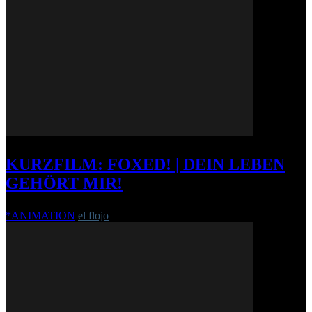
KURZFILM: FOXED! | DEIN LEBEN
GEHÖRT MIR!
*ANIMATION
el flojo
-
17. September 2015