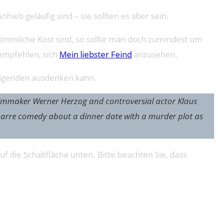
nhieb geläufig sind – sie sollten es aber sein.
kömmliche Kost sind, so sollte man doch zumindest um
 empfehlen, sich
Mein liebster Feind
anzusehen.
olgenden ausdenken kann.
y filmmaker Werner Herzog and controversial actor Klaus
bizarre comedy about a dinner date with a murder plot as
uf die Schaltfläche unten. Bitte beachten Sie, dass