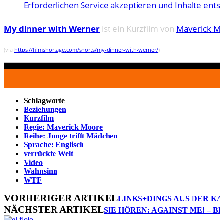
Erforderlichen Service akzeptieren und Inhalte ent
My dinner with Werner
ist ein Kurzfilm von
Maverick 
(via
https://filmshortage.com/shorts/my-dinner-with-werner/
)
Schlagworte
Beziehungen
Kurzfilm
Regie: Maverick Moore
Reihe: Junge trifft Mädchen
Sprache: Englisch
verrückte Welt
Video
Wahnsinn
WTF
VORHERIGER ARTIKEL
LINKS+DINGS AUS DER K
NÄCHSTER ARTIKEL
SIE HÖREN: AGAINST ME! – 