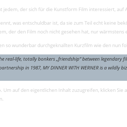
t jedem, der sich für die Kunstform Film interessiert, auf A
nnt, was entschuldbar ist, da sie zum Teil echt keine be
edem, der den Film noch nicht gesehen hat, nur wärmstens
en so wunderbar durchgeknallten Kurzfilm wie den nun f
the real-life, totally bonkers „friendship“ between legendar
ive partnership in 1987, MY DINNER WITH WERNER is a wildly 
o
. Um auf den eigentlichen Inhalt zuzugreifen, klicken Sie a
n.