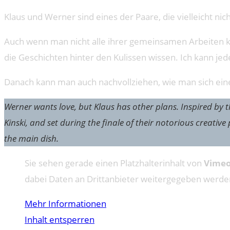
Klaus und Werner sind eines der Paare, die vielleicht nich
Auch wenn man nicht alle ihrer gemeinsamen Arbeiten ke
die Geschichten hinter den Kulissen wissen. Ich kann j
Danach kann man auch nachvollziehen, wie man sich ein
Werner wants love, but Klaus has other plans. Inspired by 
Kinski, and set during the finale of their notorious creat
the main dish.
Sie sehen gerade einen Platzhalterinhalt von
Vime
dabei Daten an Drittanbieter weitergegeben werde
Mehr Informationen
Inhalt entsperren