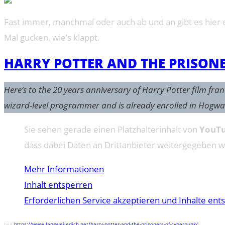
Fast immer, manchmal oder auch ab und an gibt es hier e
Mal gucken, wie’s klappt.
HARRY POTTER AND THE PRISON
Here’s to the 20 years anniversary of Harry Potter film fran
wizard-level programmer and is already enrolled in Hogwa
Sie sehen gerade einen Platzhalterinhalt von
YouT
dass dabei Daten an Drittanbieter weitergegeben 
Mehr Informationen
Inhalt entsperren
Erforderlichen Service akzeptieren und Inhalte ent
(via
https://www.langweiledich.net/harry-potter-and-the-prisoners-of-cyberpunk/
)