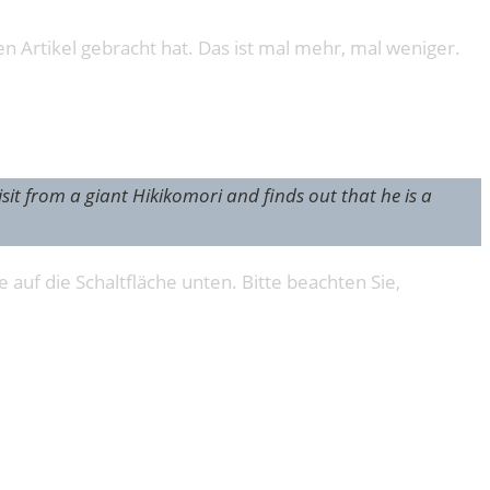
 Artikel gebracht hat. Das ist mal mehr, mal weniger.
isit from a giant Hikikomori and finds out that he is a
e auf die Schaltfläche unten. Bitte beachten Sie,