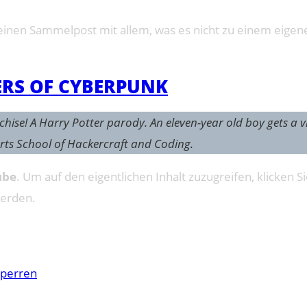
inen Sammelpost mit allem, was es nicht zu einem eigenen
ERS OF CYBERPUNK
chise! A Harry Potter parody. An eleven-year old boy gets a v
rts School of Hackercraft and Coding.
ube
. Um auf den eigentlichen Inhalt zuzugreifen, klicken Si
werden.
sperren