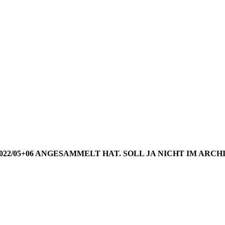
NGS AUS 
WOCHE 20
2022/05+06 ANGESAMMELT HAT. SOLL JA NICHT IM A