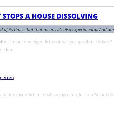
 STOPS A HOUSE DISSOLVING
d of its time… but that means it’s also experimental. And d
ube
. Um auf den eigentlichen Inhalt zuzugreifen, klicken Si
werden.
sperren
auf den eigentlichen Inhalt zuzugreifen, klicken Sie auf di