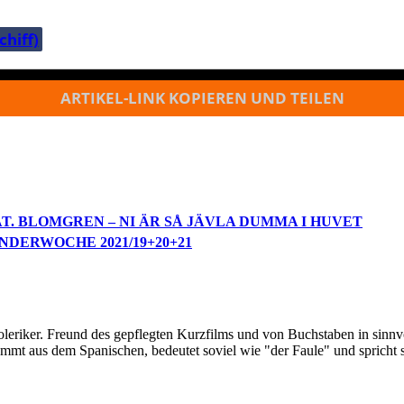
hiff)
ARTIKEL-LINK KOPIEREN UND TEILEN
AT. BLOMGREN – NI ÄR SÅ JÄVLA DUMMA I HUVET
NDERWOCHE 2021/19+20+21
oleriker. Freund des gepflegten Kurzfilms und von Buchstaben in sinnv
ommt aus dem Spanischen, bedeutet soviel wie "der Faule" und spricht 