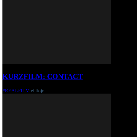
KURZFILM: CONTACT
*REALFILM
el flojo
-
31. Juli 2018