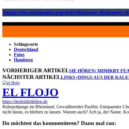
https://de.wikipedia.org/wiki/Rickmer_Rickmers_(Sc
Schlagworte
Deutschland
Fotos
Hamburg
VORHERIGER ARTIKEL
SIE HÖREN: MIMIKRY FE
NÄCHSTER ARTIKEL
LINKS+DINGS AUS DER KALE
EL FLOJO
https://denkfabrikblog.de
Ruhrpottjunge im Rheinland. Gewaltbereiter Pazifist. Entspannter Ch
nicht daran, es bleiben zu lassen. Warum auch? Ach ja, der Name. K
Du möchtest das kommentieren? Dann mal ran: