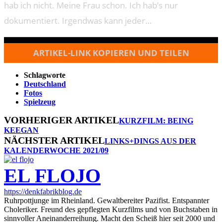
hab ich nicht. Meine Frau schon. Ich hab’s nur
dokumentiert. Irgendwas kann jeder…
ARTIKEL-LINK KOPIEREN UND TEILEN
Schlagworte
Deutschland
Fotos
Spielzeug
VORHERIGER ARTIKEL
KURZFILM: BEING
KEEGAN
NÄCHSTER ARTIKEL
LINKS+DINGS AUS DER
KALENDERWOCHE 2021/09
EL FLOJO
https://denkfabrikblog.de
Ruhrpottjunge im Rheinland. Gewaltbereiter Pazifist. Entspannter
Choleriker. Freund des gepflegten Kurzfilms und von Buchstaben in
sinnvoller Aneinanderreihung. Macht den Scheiß hier seit 2000 und