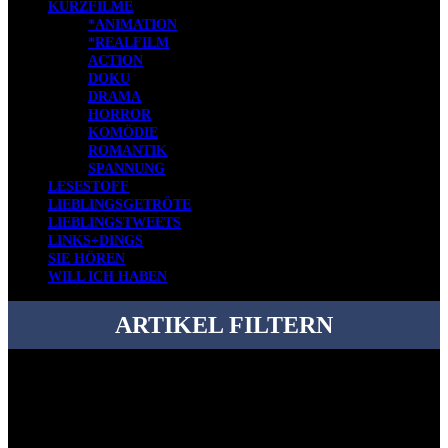
KURZFILME
*ANIMATION
*REALFILM
ACTION
DOKU
DRAMA
HORROR
KOMÖDIE
ROMANTIK
SPANNUNG
LESESTOFF
LIEBLINGSGETRÖTE
LIEBLINGSTWEETS
LINKS+DINGS
SIE HÖREN
WILL ICH HABEN
ARTIKEL FILTERN
Bei über 5200 Artikeln im Blog muss man manchmal ein bisschen
systematischer suchen.
Einfach eine Kategorie markieren, ein passendes Schlagwort