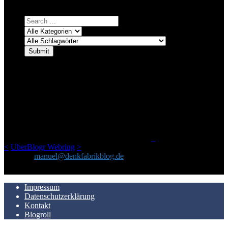
auswählen und suchen lassen.
ÜBER DENKFABRIKBLOG
Ursprünglich vor über 25 Jahren mal dazu gedacht, den ganzen im
Netz gefundenen Kram, den ich meinen Freunden immer per Mail
geschickt habe, an einem Ort zu bündeln, ist das hier mit der Zeit zu
einem Blog geworden, das man auf dem Schirm haben sollte, wenn
man Kurzfilme mag und auch drumherum nichts gegen Fotos,
LinkTipps und gelegentlichen Kokolores hat.
_
<
UberBlogr Webring
>
Kontakt:
manuel@denkfabrikblog.de
AUCH HIER ZU FINDEN
Impressum
Datenschutzerklärung
Kontakt
Blogroll