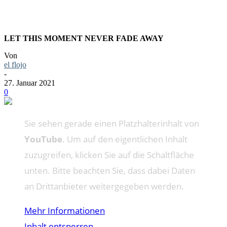
LET THIS MOMENT NEVER FADE AWAY
Von
el flojo
-
27. Januar 2021
0
Sie sehen gerade einen Platzhalterinhalt von
YouTube
. Um auf den eigentlichen Inhalt
zuzugreifen, klicken Sie auf die Schaltfläche
unten. Bitte beachten Sie, dass dabei Daten
an Drittanbieter weitergegeben werden.
Mehr Informationen
Inhalt entsperren