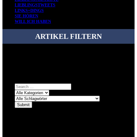
LIEBLINGSTWEETS
LINKS+DINGS
SIE HÖREN
WILL ICH HABEN
ARTIKEL FILTERN
Bei über 5200 Artikeln im Blog muss man manchmal ein bisschen
systematischer suchen.
Einfach eine Kategorie markieren, ein passendes Schlagwort
auswählen und suchen lassen.
ÜBER DENKFABRIKBLOG
Ursprünglich vor über 25 Jahren mal dazu gedacht, den ganzen im
Netz gefundenen Kram, den ich meinen Freunden immer per Mail