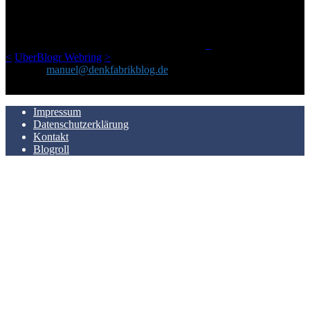
geschickt habe, an einem Ort zu bündeln, ist das hier mit der Zeit zu
einem Blog geworden, das man auf dem Schirm haben sollte, wenn
man Kurzfilme mag und auch drumherum nichts gegen Fotos,
LinkTipps und gelegentlichen Kokolores hat.
_
<
UberBlogr Webring
>
Kontakt:
manuel@denkfabrikblog.de
AUCH HIER ZU FINDEN
Impressum
Datenschutzerklärung
Kontakt
Blogroll