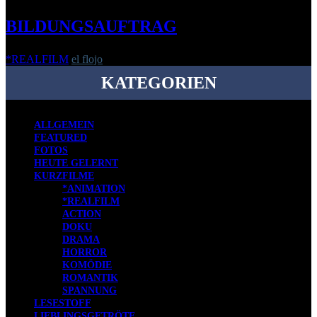
BILDUNGSAUFTRAG
*REALFILM
el flojo
-
8. April 2010
KATEGORIEN
ALLGEMEIN
FEATURED
FOTOS
HEUTE GELERNT
KURZFILME
*ANIMATION
*REALFILM
ACTION
DOKU
DRAMA
HORROR
KOMÖDIE
ROMANTIK
SPANNUNG
LESESTOFF
LIEBLINGSGETRÖTE