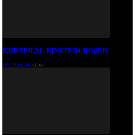
KURZFILM: EINSTEIN-ROSEN
*REALFILM
el flojo
-
18. Januar 2018