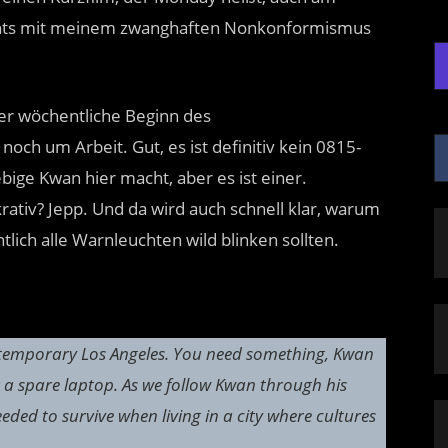
ichts mit meinem zwanghaften Nonkonformismus
 der wöchentliche Beginn des
ch um Arbeit. Gut, es ist definitiv kein 0815-
ebige Kwan hier macht, aber es ist einer.
ativ? Jepp. Und da wird auch schnell klar, warum
lich alle Warnleuchten wild blinken sollten.
ntemporary Los Angeles. You need something, Kwan
or a spare laptop. As we follow Kwan through his
eeded to survive when living in a city where cultures