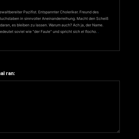
waltbereiter Pazifist. Entspannter Choleriker. Freund des
Buchstaben in sinnvoller Aneinanderreihung. Macht den Scheiß
 daran, es bleiben zu lassen. Warum auch? Ach ja, der Name.
eutet soviel wie "der Faule" und spricht sich
el flocho
.
.
l ran: