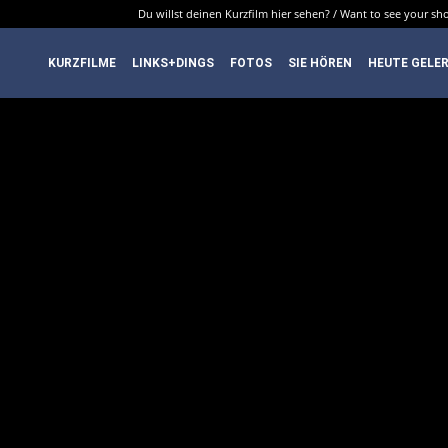
Du willst deinen Kurzfilm hier sehen? / Want to see your sho
DenkfabrikBlog
KURZFILME
LINKS+DINGS
FOTOS
SIE HÖREN
HEUTE GELE