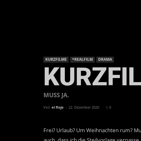
KURZFILME
*REALFILM
DRAMA
KURZFI
MUSS JA.
Von
el flojo
-
22. Dezember 2020
0
Frei? Urlaub? Um Weihnachten rum? Mua
auch, dass ich die Steilvorlage verpass