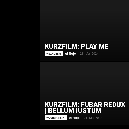
KURZFILM: PLAY ME
el flojo
-
23. Mai 2024
*REALFILM
KURZFILM: FUBAR REDUX
| BELLUM IUSTUM
el flojo
-
21. Mai 2012
*ANIMATION