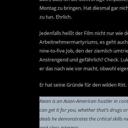
Montag zu bringen. Hat diesmal gar n
zu tun. Ehrlich.
Jedenfalls heißt der Film nicht nur wie
Arbeitnehmermartyriums, es geht auch no
nine-to-five Job, den der ziemlich umtri
Anstrengend und gefährlich? Check. Lukr
er das nach wie vor macht, obwohl eigent
Er hat seine Gründe für den wilden Ritt.
Kwan is an Asian-American hustler in co
can get it for you, whether that’s drugs 
deals he demonstrates the critical skills n
and class intermix.