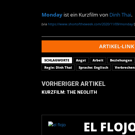
Monday
ist ein Kurzfilm von
Dinh Thai
.
(via
https://www.shortoftheweek.com/2020/11/09/monday/
)
ARTIKEL-LINK
SCHLAGWORTE
Angst
Arbeit
Beziehungen
Regie: Dinh Thai
Sprache: Englisch
Verbrechen
VORHERIGER ARTIKEL
KURZFILM: THE NEOLITH
EL FLOJ