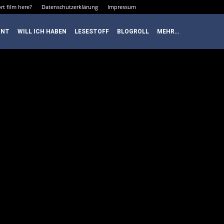
rt film here?
Datenschutzerklärung
Impressum
RNT
WILL ICH HABEN
LESESTOFF
BLOGROLL
MEHR…