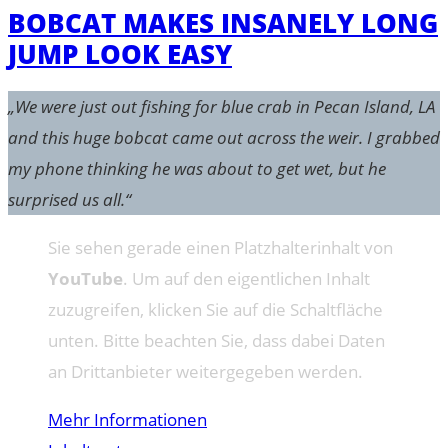
BOBCAT MAKES INSANELY LONG
JUMP LOOK EASY
„We were just out fishing for blue crab in Pecan Island, LA
and this huge bobcat came out across the weir. I grabbed
my phone thinking he was about to get wet, but he
surprised us all.“
Sie sehen gerade einen Platzhalterinhalt von
YouTube
. Um auf den eigentlichen Inhalt
zuzugreifen, klicken Sie auf die Schaltfläche
unten. Bitte beachten Sie, dass dabei Daten
an Drittanbieter weitergegeben werden.
Mehr Informationen