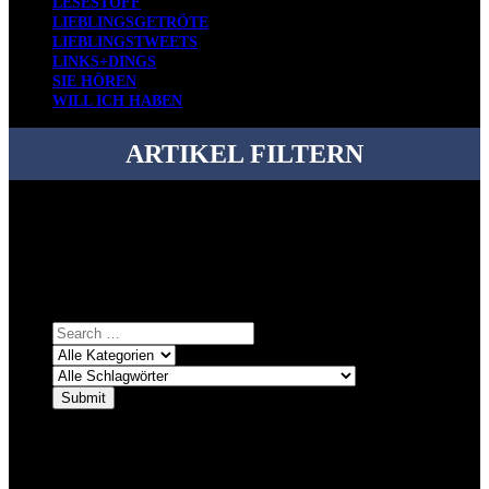
LESESTOFF
LIEBLINGSGETRÖTE
LIEBLINGSTWEETS
LINKS+DINGS
SIE HÖREN
WILL ICH HABEN
ARTIKEL FILTERN
Bei über 5200 Artikeln im Blog muss man manchmal ein bisschen
systematischer suchen.
Einfach eine Kategorie markieren, ein passendes Schlagwort
auswählen und suchen lassen.
ÜBER DENKFABRIKBLOG
Ursprünglich vor über 25 Jahren mal dazu gedacht, den ganzen im