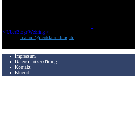
Netz gefundenen Kram, den ich meinen Freunden immer per Mail
geschickt habe, an einem Ort zu bündeln, ist das hier mit der Zeit zu
einem Blog geworden, das man auf dem Schirm haben sollte, wenn
man Kurzfilme mag und auch drumherum nichts gegen Fotos,
LinkTipps und gelegentlichen Kokolores hat.
_
<
UberBlogr Webring
>
Kontakt:
manuel@denkfabrikblog.de
AUCH HIER ZU FINDEN
Impressum
Datenschutzerklärung
Kontakt
Blogroll