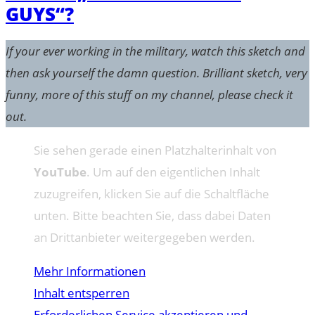
GUYS“?
If your ever working in the military, watch this sketch and
then ask yourself the damn question. Brilliant sketch, very
funny, more of this stuff on my channel, please check it
out.
Sie sehen gerade einen Platzhalterinhalt von
YouTube
. Um auf den eigentlichen Inhalt
zuzugreifen, klicken Sie auf die Schaltfläche
unten. Bitte beachten Sie, dass dabei Daten
an Drittanbieter weitergegeben werden.
Mehr Informationen
Inhalt entsperren
Erforderlichen Service akzeptieren und