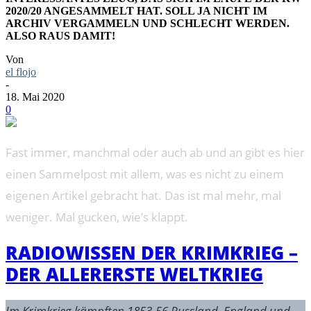
2020/20 ANGESAMMELT HAT. SOLL JA NICHT IM
ARCHIV VERGAMMELN UND SCHLECHT WERDEN.
ALSO RAUS DAMIT!
Von
el flojo
-
18. Mai 2020
0
Fast immer, manchmal oder auch ab und an gibt es hier
einen Sammelpost mit allem, was es nicht zu einem
eigenen Artikel gebracht hat. Das ist mal mehr, mal
weniger. Mal gucken, wie’s klappt.
RADIOWISSEN DER KRIMKRIEG –
DER ALLERERSTE WELTKRIEG
Im Krimkrieg kämpften 1853-56 Russland, England und