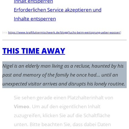
Inhalt entsperren
Erforderlichen Service akzeptieren und
Inhalte entsperren
(via
https://www.kraftfuttermischwerk.de/blogg/luchs-beim-weitsprung-ueber-wasser/
)
THIS TIME AWAY
Nigel is an elderly man living as a recluse, haunted by his
past and memory of the family he once had… until an
unexpected visitor arrives and disrupts his lonely routine.
Sie sehen gerade einen Platzhalterinhalt von
Vimeo
. Um auf den eigentlichen Inhalt
zuzugreifen, klicken Sie auf die Schaltfläche
unten. Bitte beachten Sie, dass dabei Daten