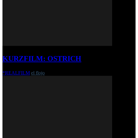
KURZFILM: OSTRICH
*REALFILM
el flojo
-
11. Juni 2018