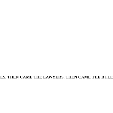
N: DIRE ST
H ROAD (
LS, THEN CAME THE LAWYERS, THEN CAME THE RULE