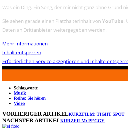
Was ein Ding. Ein Song, der mir nicht ganz ohne Grund ni
Sie sehen gerade einen Platzhalterinhalt von
YouTube
. 
Daten an Drittanbieter weitergegeben werden.
Mehr Informationen
Inhalt entsperren
Erforderlichen Service akzeptieren und Inhalte entsperr
Schlagworte
Musik
Reihe: Sie hören
Video
VORHERIGER ARTIKEL
KURZFILM: TIGHT SPOT
NÄCHSTER ARTIKEL
KURZFILM: PEGGY