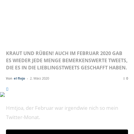
FEBRUAR
2020
KRAUT UND RÜBEN! AUCH IM FEBRUAR 2020 GAB
ES WIEDER JEDE MENGE BEMERKENSWERTE TWEETS,
DIE ES IN DIE LIEBLINGSTWEETS GESCHAFFT HABEN.
Von
el flojo
-
2. März 2020
0
Hmtjoa, der Februar war irgendwie nich so mein
Twitter-Monat.