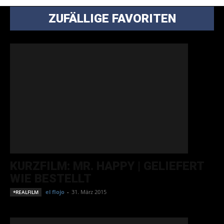
ZUFÄLLIGE FAVORITEN
KURZFILM: MR. HAPPY | GELIEFERT
WIE BESTELLT
el flojo
-
31. März 2015
*REALFILM