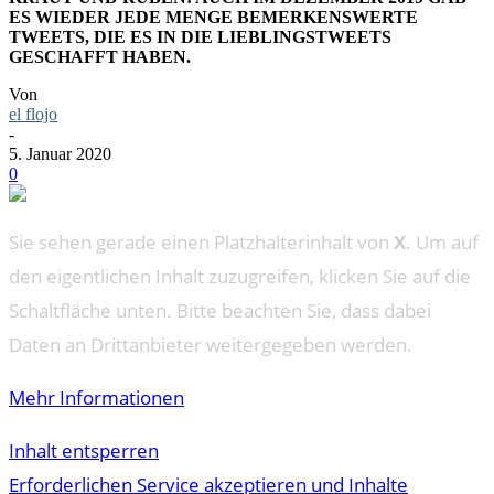
ES WIEDER JEDE MENGE BEMERKENSWERTE
TWEETS, DIE ES IN DIE LIEBLINGSTWEETS
GESCHAFFT HABEN.
Von
el flojo
-
5. Januar 2020
0
Sie sehen gerade einen Platzhalterinhalt von
X
. Um auf
den eigentlichen Inhalt zuzugreifen, klicken Sie auf die
Schaltfläche unten. Bitte beachten Sie, dass dabei
Daten an Drittanbieter weitergegeben werden.
Mehr Informationen
Inhalt entsperren
Erforderlichen Service akzeptieren und Inhalte