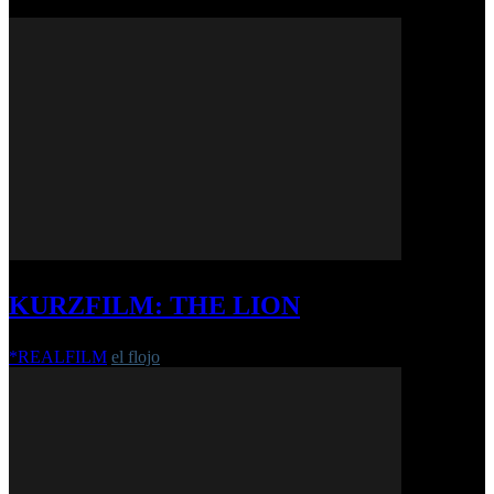
KURZFILM: THE LION
*REALFILM
el flojo
-
8. Januar 2018