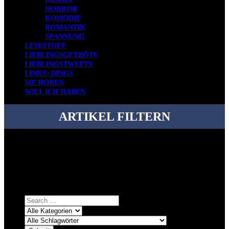
HORROR
KOMÖDIE
ROMANTIK
SPANNUNG
LESESTOFF
LIEBLINGSGETRÖTE
LIEBLINGSTWEETS
LINKS+DINGS
SIE HÖREN
WILL ICH HABEN
ARTIKEL FILTERN
Bei über 5200 Artikeln im Blog muss man manchmal ein bisschen
systematischer suchen.
Einfach eine Kategorie markieren, ein passendes Schlagwort
auswählen und suchen lassen.