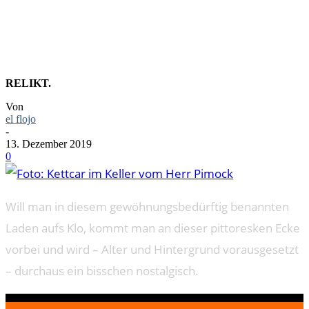
PIMOCK
RELIKT.
Von
el flojo
-
13. Dezember 2019
0
Will man in diesem gewöhnungsbedürftig benannten
Laden aufs Klo, kommt man an dieser pittoresken Ecke
vorbei und wird – Alter und Hintergrund vorausgesetzt
– durchaus ein bisschen nostalgisch.