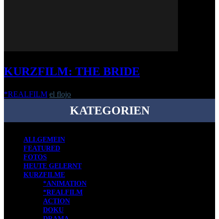
KURZFILM: THE BRIDE
*REALFILM
el flojo
-
27. August 2018
KATEGORIEN
ALLGEMEIN
FEATURED
FOTOS
HEUTE GELERNT
KURZFILME
*ANIMATION
*REALFILM
ACTION
DOKU
DRAMA