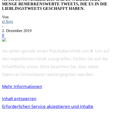
MENGE BEMERKENSWERTE TWEETS, DIE ES IN DIE
LIEBLINGSTWEETS GESCHAFFT HABEN.
Von
el flojo
-
2. Dezember 2019
0
Sie sehen gerade einen Platzhalterinhalt von
X
. Um auf
den eigentlichen Inhalt zuzugreifen, klicken Sie auf die
Schaltfläche unten. Bitte beachten Sie, dass dabei
Daten an Drittanbieter weitergegeben werden.
Mehr Informationen
Inhalt entsperren
Erforderlichen Service akzeptieren und Inhalte