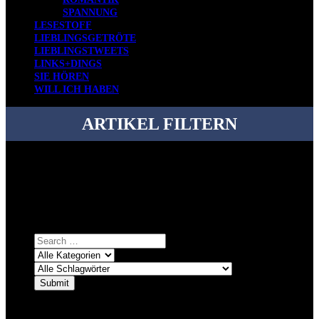
SPANNUNG
LESESTOFF
LIEBLINGSGETRÖTE
LIEBLINGSTWEETS
LINKS+DINGS
SIE HÖREN
WILL ICH HABEN
ARTIKEL FILTERN
Bei über 5200 Artikeln im Blog muss man manchmal ein bisschen
systematischer suchen.
Einfach eine Kategorie markieren, ein passendes Schlagwort
auswählen und suchen lassen.