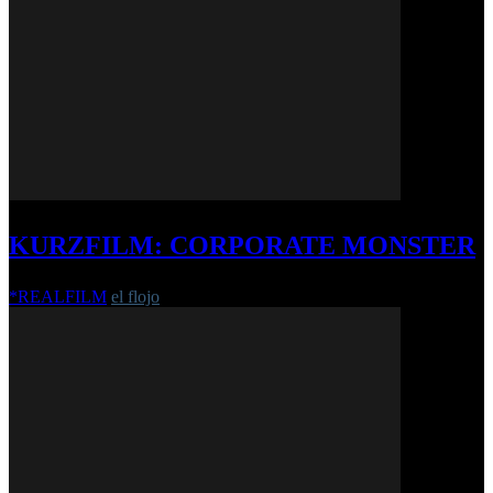
KURZFILM: CORPORATE MONSTER
*REALFILM
el flojo
-
22. September 2019