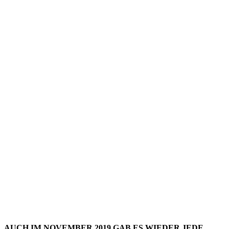
LIEBLIN
–
NOVEMB
2019
AUCH IM NOVEMBER 2019 GAB ES WIEDER JEDE