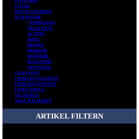
FEATURED
FOTOS
HEUTE GELERNT
KURZFILME
*ANIMATION
*REALFILM
ACTION
DOKU
DRAMA
HORROR
KOMÖDIE
ROMANTIK
SPANNUNG
LESESTOFF
LIEBLINGSGETRÖTE
LIEBLINGSTWEETS
LINKS+DINGS
SIE HÖREN
WILL ICH HABEN
ARTIKEL FILTERN
Bei über 5200 Artikeln im Blog muss man manchmal ein bisschen