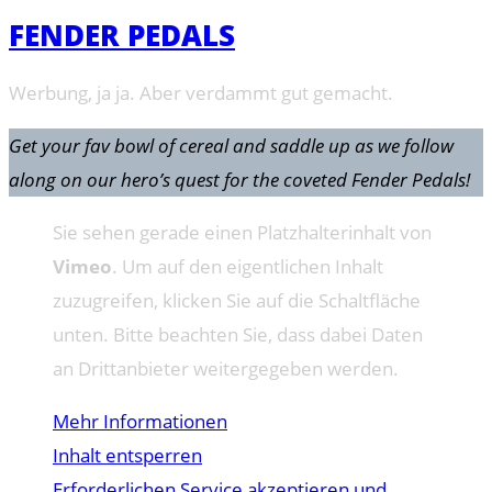
FENDER PEDALS
Werbung, ja ja. Aber verdammt gut gemacht.
Get your fav bowl of cereal and saddle up as we follow
along on our hero’s quest for the coveted Fender Pedals!
Sie sehen gerade einen Platzhalterinhalt von
Vimeo
. Um auf den eigentlichen Inhalt
zuzugreifen, klicken Sie auf die Schaltfläche
unten. Bitte beachten Sie, dass dabei Daten
an Drittanbieter weitergegeben werden.
Mehr Informationen
Inhalt entsperren
Erforderlichen Service akzeptieren und