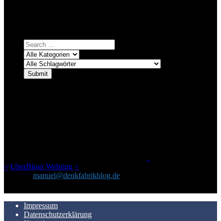
systematischer suchen.
Einfach eine Kategorie markieren, ein passendes Schlagwort
auswählen und suchen lassen.
ÜBER DENKFABRIKBLOG
Ursprünglich vor über 25 Jahren mal dazu gedacht, den ganzen im
Netz gefundenen Kram, den ich meinen Freunden immer per Mail
geschickt habe, an einem Ort zu bündeln, ist das hier mit der Zeit zu
einem Blog geworden, das man auf dem Schirm haben sollte, wenn
man Kurzfilme mag und auch drumherum nichts gegen Fotos,
LinkTipps und gelegentlichen Kokolores hat.
_
<
UberBlogr Webring
>
Kontakt:
manuel@denkfabrikblog.de
AUCH HIER ZU FINDEN
Impressum
Datenschutzerklärung