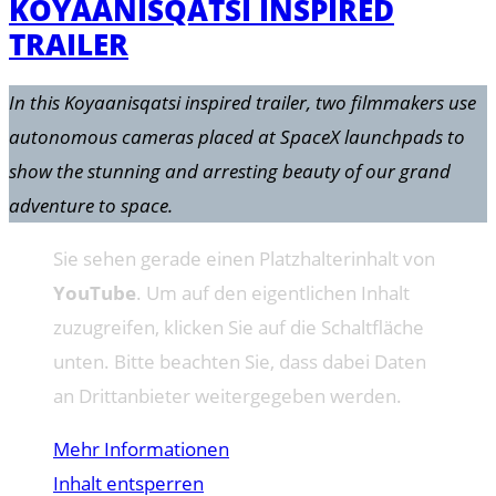
KOYAANISQATSI INSPIRED
TRAILER
In this Koyaanisqatsi inspired trailer, two filmmakers use
autonomous cameras placed at SpaceX launchpads to
show the stunning and arresting beauty of our grand
adventure to space.
Sie sehen gerade einen Platzhalterinhalt von
YouTube
. Um auf den eigentlichen Inhalt
zuzugreifen, klicken Sie auf die Schaltfläche
unten. Bitte beachten Sie, dass dabei Daten
an Drittanbieter weitergegeben werden.
Mehr Informationen
Inhalt entsperren