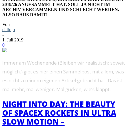
2019/26 ANGESAMMELT HAT. SOLL JA NICHT IM
ARCHIV VERGAMMELN UND SCHLECHT WERDEN.
ALSO RAUS DAMIT!
Von
el flojo
-
1. Juli 2019
0
Immer am Wochenende (Bleiben wir realistisch: soweit
möglich.) gibt es hier einen Sammelpost mit allem, was
es nicht zu einem eigenen Artikel gebracht hat. Das ist
mal mehr, mal weniger. Mal gucken, wie’s klappt.
NIGHT INTO DAY: THE BEAUTY
OF SPACEX ROCKETS IN ULTRA
SLOW MOTION –