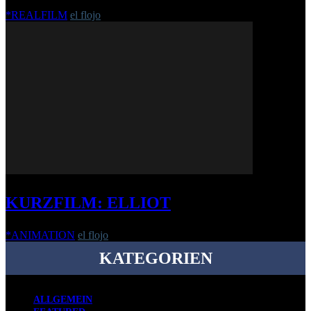
*REALFILM
el flojo
-
2. Juni 2022
KURZFILM: ELLIOT
*ANIMATION
el flojo
-
5. Oktober 2016
KATEGORIEN
ALLGEMEIN