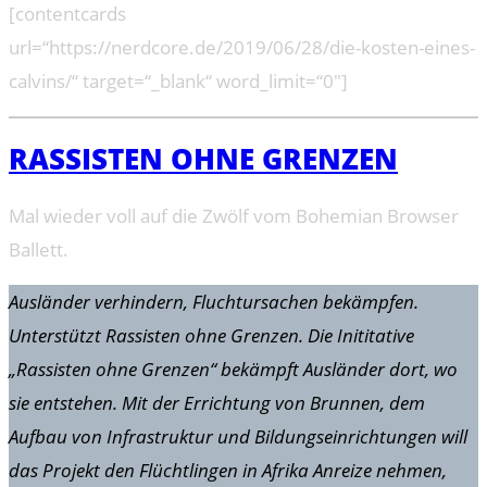
[contentcards
url=“https://nerdcore.de/2019/06/28/die-kosten-eines-
calvins/“ target=“_blank“ word_limit=“0″]
RASSISTEN OHNE GRENZEN
Mal wieder voll auf die Zwölf vom Bohemian Browser
Ballett.
Ausländer verhindern, Fluchtursachen bekämpfen.
Unterstützt Rassisten ohne Grenzen. Die Inititative
„Rassisten ohne Grenzen“ bekämpft Ausländer dort, wo
sie entstehen. Mit der Errichtung von Brunnen, dem
Aufbau von Infrastruktur und Bildungseinrichtungen will
das Projekt den Flüchtlingen in Afrika Anreize nehmen,