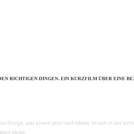
: TANGLE
EN RICHTIGEN DINGEN. EIN KURZFILM ÜBER EINE B
 Das Einzige, was einem jetzt noch bleibt, ist sich in der s
lten bleibt.