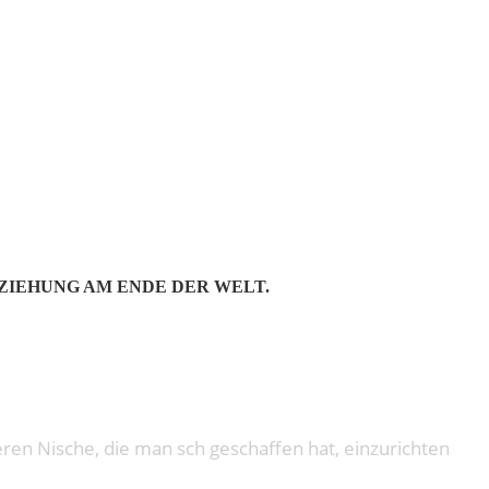
WOOD
EZIEHUNG AM ENDE DER WELT.
icheren Nische, die man sch geschaffen hat, einzurichten