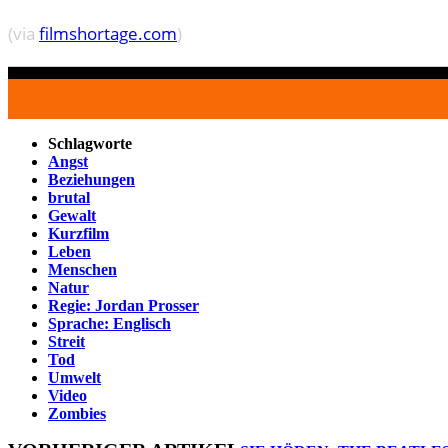
(via
filmshortage.com
)
Schlagworte
Angst
Beziehungen
brutal
Gewalt
Kurzfilm
Leben
Menschen
Natur
Regie: Jordan Prosser
Sprache: Englisch
Streit
Tod
Umwelt
Video
Zombies