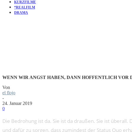
KURZFILME
*REALFILM
DRAMA
KURZFILM
WENN WIR ANGST HABEN, DANN HOFFENTLICH VOR D
Von
el flojo
-
24. Januar 2019
0
Die Bedrohung ist da. Sie ist da draußen. Sie ist überall.
und dafür zu sorgen, dass zumindest der Status Quo erha