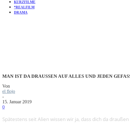
KURZFILME
*REALFILM
DRAMA
KURZFILM
MAN IST DA DRAUSSEN AUF ALLES UND JEDEN GEFASS
Von
el flojo
-
15. Januar 2019
0
Spätestens seit Alien wissen wir ja, dass dich da drauße