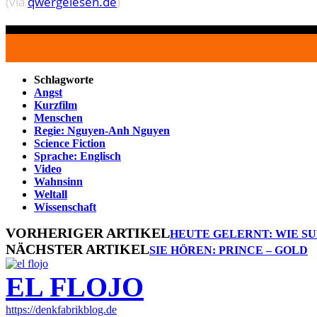
(via
qwergelesen.de
)
Schlagworte
Angst
Kurzfilm
Menschen
Regie: Nguyen-Anh Nguyen
Science Fiction
Sprache: Englisch
Video
Wahnsinn
Weltall
Wissenschaft
VORHERIGER ARTIKEL
HEUTE GELERNT: WIE 
NÄCHSTER ARTIKEL
SIE HÖREN: PRINCE – GOLD
EL FLOJO
https://denkfabrikblog.de