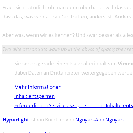
Fragt sich natürlich, ob man denn überhaupt will, dass 
dass das, was wir da draußen treffen, anders ist. Anders 
Aber was, wenn wir es kennen? Und zwar besser als alle
Two elite astronauts wake up in the abyss of space; they re
Sie sehen gerade einen Platzhalterinhalt von
Vime
dabei Daten an Drittanbieter weitergegeben werde
Mehr Informationen
Inhalt entsperren
Erforderlichen Service akzeptieren und Inhalte ent
Hyperlight
ist ein Kurzfilm von
Nguyen-Anh Nguyen
.