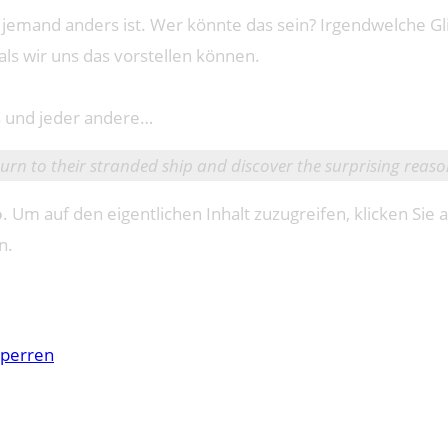
da jemand anders ist. Wer könnte das sein? Irgendwelche 
als wir uns das vorstellen können.
s und jeder andere…
turn to their stranded ship and discover the surprising reason
o
. Um auf den eigentlichen Inhalt zuzugreifen, klicken Sie a
n.
sperren