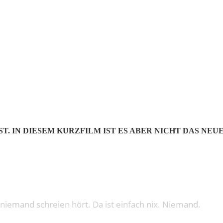
: HYPERLI
T. IN DIESEM KURZFILM IST ES ABER NICHT DAS NEU
n niemand schreien hört. Da ist einfach nix. Niemand.