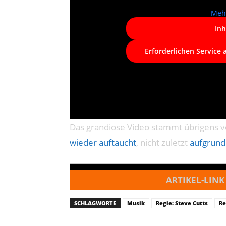
Meh
Inh
Erforderlichen Service 
Das grandiose Video stammt übrigens v
wieder auftaucht
, nicht zuletzt
aufgrund
ARTIKEL-LINK
SCHLAGWORTE
Musik
Regie: Steve Cutts
Re