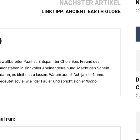
NÄCHSTER ARTIKEL
N
22
LINKTIPP: ANCIENT EARTH GLOBE
O
waltbereiter Pazifist. Entspannter Choleriker. Freund des
Buchstaben in sinnvoller Aneinanderreihung. Macht den Scheiß
 daran, es bleiben zu lassen. Warum auch? Ach ja, der Name.
D
eutet soviel wie "der Faule" und spricht sich
el flocho
.
.
C
7.
l ran: