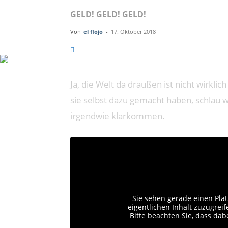
GELD! GELD! GELD!
Von
el flojo
-
17. Oktober 2018
Ja, die Welt da draußen ist nicht wirkli
sie selbst dazu gemacht haben, schlau w
irgendwie klarkommen.
Sie sehen gerade einen Plat
eigentlichen Inhalt zuzugreife
Bitte beachten Sie, dass da