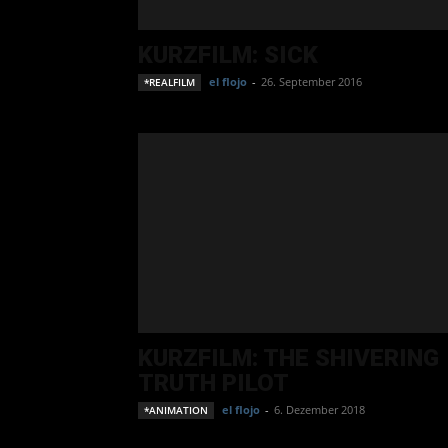
KURZFILM: SICK
el flojo
-
26. September 2016
*REALFILM
KURZFILM: THE SHIVERING
TRUTH PILOT
el flojo
-
6. Dezember 2018
*ANIMATION