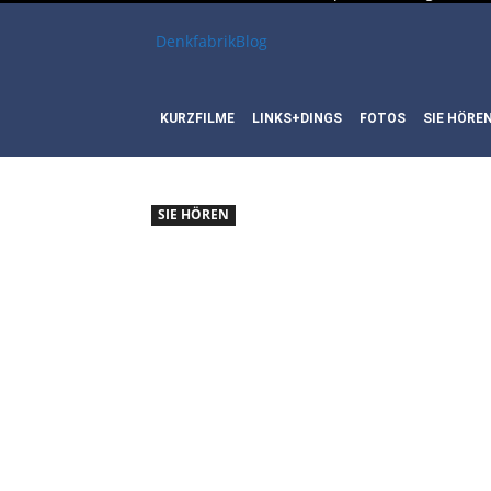
DenkfabrikBlog
KURZFILME
LINKS+DINGS
FOTOS
SIE HÖRE
SIE HÖREN
SIE HÖ
VOID P
THIS C