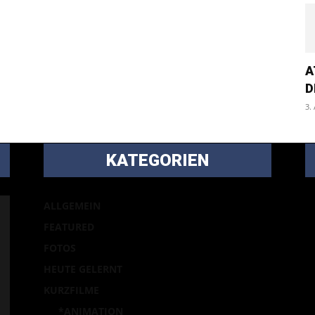
A
D
3.
KATEGORIEN
B
ALLGEMEIN
m
FEATURED
Ei
FOTOS
p
HEUTE GELERNT
la
KURZFILME
*ANIMATION