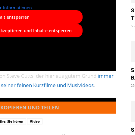
r Informationen
S
alt entsperren
T
5.
akzeptieren und Inhalte entsperren
S
on Steve Cutts, der hier aus gutem Grund
immer
B
 seiner feinen Kurzfilme und Musivideos
.
29
 KOPIEREN UND TEILEN
ihe: Sie hören
Video
S