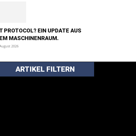
T PROTOCOL? EIN UPDATE AUS
EM MASCHINENRAUM.
 August 2026
ARTIKEL FILTERN
ei über 5200 Artikeln im Blog muss man
anchmal ein bisschen systematischer suchen.
nfach eine Kategorie markieren, ein
assendes Schlagwort auswählen und suchen
ssen.