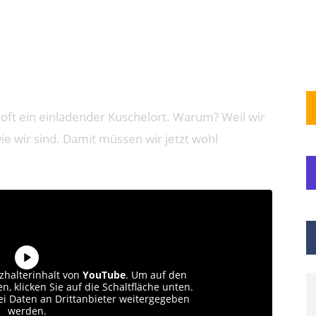
ch oft ein einladender Kuschelort. Warum? Weil wir
ie wir sind. Damit müssen wir jetzt wohl
zhalterinhalt von
YouTube
. Um auf den
n, klicken Sie auf die Schaltfläche unten.
bei Daten an Drittanbieter weitergegeben
werden.