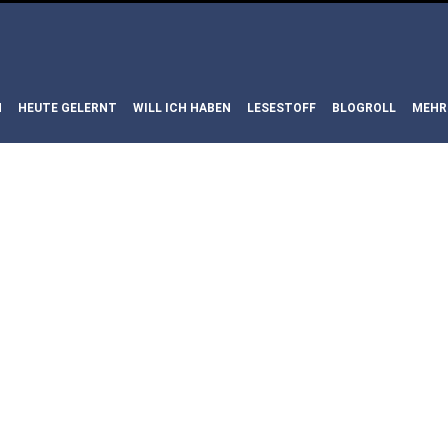
N
HEUTE GELERNT
WILL ICH HABEN
LESESTOFF
BLOGROLL
MEHR
REN: MOBY
ACIFIC CHOI
OLD PLACE