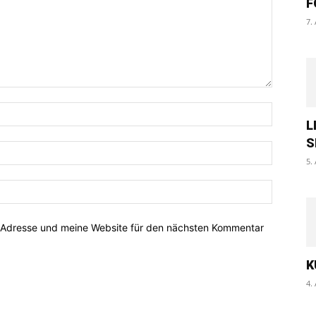
F
7.
L
S
5.
-Adresse und meine Website für den nächsten Kommentar
K
4.