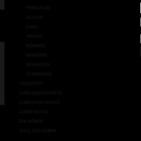
*REALFILM
ACTION
DOKU
DRAMA
HORROR
KOMÖDIE
ROMANTIK
SPANNUNG
LESESTOFF
LIEBLINGSGETRÖTE
LIEBLINGSTWEETS
LINKS+DINGS
SIE HÖREN
WILL ICH HABEN