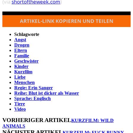
(via
shortoftheweek.com
)
ARTIKEL-LINK KOPIEREN UND TEILEN
Schlagworte
Angst
Drogen
Eltern
Familie
Geschwister
Kinder
Kurzfilm
Liebe
Menschen
Regie: Erin Sanger
Reihe: Blut ist dicker als Wasser
Sprache: Englisch
Tiere
Video
VORHERIGER ARTIKEL
KURZFILM: WILD
ANIMALS
NÄCHSTER ARTIKEL
KURZFILM: FUCK BUNNY