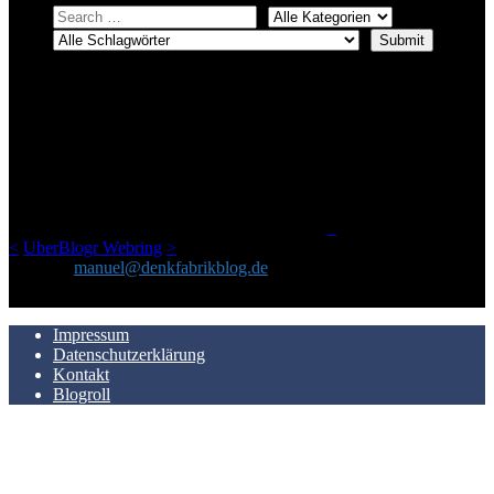
ÜBER DENKFABRIKBLOG
Ursprünglich vor über 25 Jahren mal dazu gedacht, den ganzen im
Netz gefundenen Kram, den ich meinen Freunden immer per Mail
geschickt habe, an einem Ort zu bündeln, ist das hier mit der Zeit zu
einem Blog geworden, das man auf dem Schirm haben sollte, wenn
man Kurzfilme mag und auch drumherum nichts gegen Fotos,
LinkTipps und gelegentlichen Kokolores hat.
_
<
UberBlogr Webring
>
Kontakt:
manuel@denkfabrikblog.de
AUCH HIER ZU FINDEN
Impressum
Datenschutzerklärung
Kontakt
Blogroll