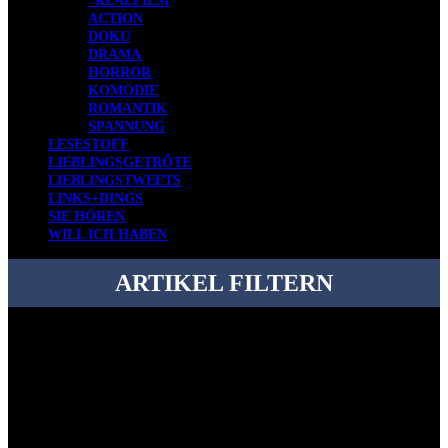
*REALFILM
ACTION
DOKU
DRAMA
HORROR
KOMÖDIE
ROMANTIK
SPANNUNG
LESESTOFF
LIEBLINGSGETRÖTE
LIEBLINGSTWEETS
LINKS+DINGS
SIE HÖREN
WILL ICH HABEN
ARTIKEL FILTERN
Bei über 5200 Artikeln im Blog muss man manchmal ein bisschen
systematischer suchen.
Einfach eine Kategorie markieren, ein passendes Schlagwort
auswählen und suchen lassen.