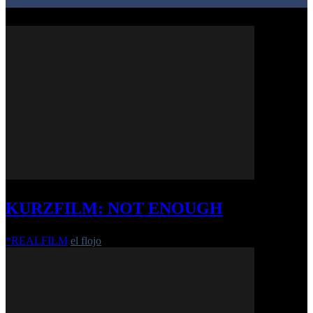
KURZFILM: NOT ENOUGH
*REALFILM
el flojo
-
15. April 2022