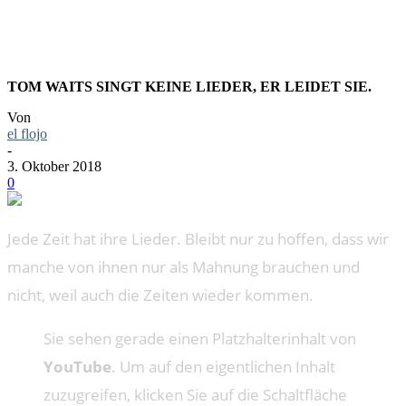
TOM WAITS SINGT KEINE LIEDER, ER LEIDET SIE.
Von
el flojo
-
3. Oktober 2018
0
Jede Zeit hat ihre Lieder. Bleibt nur zu hoffen, dass wir
manche von ihnen nur als Mahnung brauchen und
nicht, weil auch die Zeiten wieder kommen.
Sie sehen gerade einen Platzhalterinhalt von
YouTube
. Um auf den eigentlichen Inhalt
zuzugreifen, klicken Sie auf die Schaltfläche