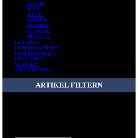
ACTION
DOKU
DRAMA
HORROR
KOMÖDIE
ROMANTIK
SPANNUNG
LESESTOFF
LIEBLINGSGETRÖTE
LIEBLINGSTWEETS
LINKS+DINGS
SIE HÖREN
WILL ICH HABEN
ARTIKEL FILTERN
Bei über 5200 Artikeln im Blog muss man manchmal ein bisschen
systematischer suchen.
Einfach eine Kategorie markieren, ein passendes Schlagwort
auswählen und suchen lassen.