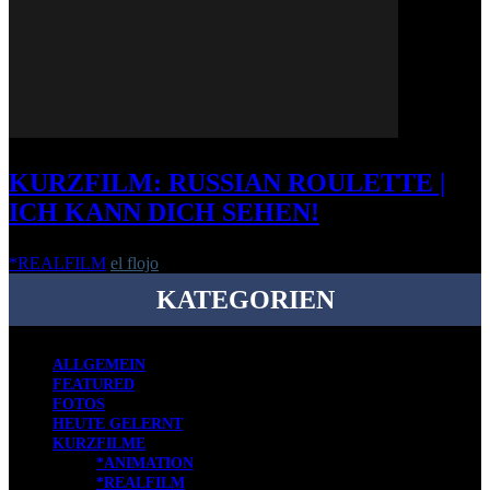
KURZFILM: RUSSIAN ROULETTE |
ICH KANN DICH SEHEN!
*REALFILM
el flojo
-
18. April 2014
KATEGORIEN
ALLGEMEIN
FEATURED
FOTOS
HEUTE GELERNT
KURZFILME
*ANIMATION
*REALFILM