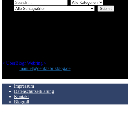
ÜBER DENKFABRIKBLOG
Ursprünglich vor über 25 Jahren mal dazu gedacht, den ganzen im
Netz gefundenen Kram, den ich meinen Freunden immer per Mail
geschickt habe, an einem Ort zu bündeln, ist das hier mit der Zeit zu
einem Blog geworden, das man auf dem Schirm haben sollte, wenn
man Kurzfilme mag und auch drumherum nichts gegen Fotos,
LinkTipps und gelegentlichen Kokolores hat.
_
<
UberBlogr Webring
>
Kontakt:
manuel@denkfabrikblog.de
AUCH HIER ZU FINDEN
Impressum
Datenschutzerklärung
Kontakt
Blogroll