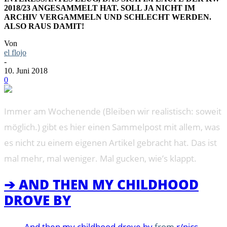
2018/23 ANGESAMMELT HAT. SOLL JA NICHT IM
ARCHIV VERGAMMELN UND SCHLECHT WERDEN.
ALSO RAUS DAMIT!
Von
el flojo
-
10. Juni 2018
0
Immer am Wochenende (Bleiben wir realistisch: soweit
möglich.) gibt es hier einen Sammelpost mit allem, was
es nicht zu einem eigenen Artikel gebracht hat. Das ist
mal mehr, mal weniger. Mal gucken, wie’s klappt.
➔ AND THEN MY CHILDHOOD
DROVE BY
And then my childhood drove by
from
r/pics