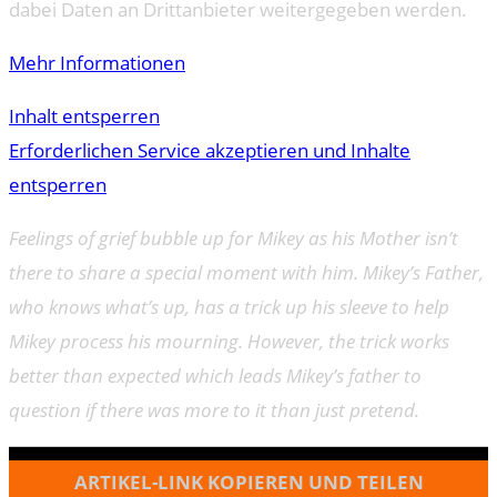
dabei Daten an Drittanbieter weitergegeben werden.
Mehr Informationen
Inhalt entsperren
Erforderlichen Service akzeptieren und Inhalte
entsperren
Feelings of grief bubble up for Mikey as his Mother isn’t
there to share a special moment with him. Mikey’s Father,
who knows what’s up, has a trick up his sleeve to help
Mikey process his mourning. However, the trick works
better than expected which leads Mikey’s father to
question if there was more to it than just pretend.
ARTIKEL-LINK KOPIEREN UND TEILEN