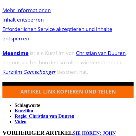
Mehr Informationen
Inhalt entsperren
Erforderlichen Service akzeptieren und Inhalte
entsperren
Meantime
ist ein Kurzfilm von
Christian van Duuren
,
der uns auch schon den so tollen wie verstörenden
Kurzfilm
Gamechanger
beschert hat.
ARTIKEL-LINK KOPIEREN UND TEILEN
Schlagworte
Kurzfilm
Regie: Christian van Duuren
Video
VORHERIGER ARTIKEL
SIE HÖREN: JOHN