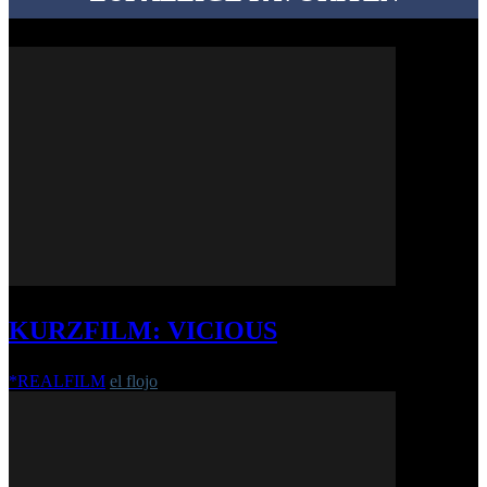
KURZFILM: VICIOUS
*REALFILM
el flojo
-
22. März 2016