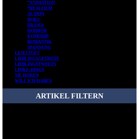
*ANIMATION
*REALFILM
ACTION
DOKU
DRAMA
HORROR
KOMÖDIE
ROMANTIK
SPANNUNG
LESESTOFF
LIEBLINGSGETRÖTE
LIEBLINGSTWEETS
LINKS+DINGS
SIE HÖREN
WILL ICH HABEN
ARTIKEL FILTERN
Bei über 5200 Artikeln im Blog muss man manchmal ein bisschen
systematischer suchen.
Einfach eine Kategorie markieren, ein passendes Schlagwort
auswählen und suchen lassen.