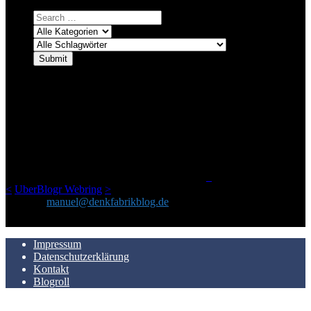
ÜBER DENKFABRIKBLOG
Ursprünglich vor über 25 Jahren mal dazu gedacht, den ganzen im
Netz gefundenen Kram, den ich meinen Freunden immer per Mail
geschickt habe, an einem Ort zu bündeln, ist das hier mit der Zeit zu
einem Blog geworden, das man auf dem Schirm haben sollte, wenn
man Kurzfilme mag und auch drumherum nichts gegen Fotos,
LinkTipps und gelegentlichen Kokolores hat.
_
<
UberBlogr Webring
>
Kontakt:
manuel@denkfabrikblog.de
AUCH HIER ZU FINDEN
Impressum
Datenschutzerklärung
Kontakt
Blogroll