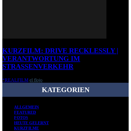
KURZFILM: DRIVE RECKLESSLY |
VERANTWORTUNG IM
STRASSENVERKEHR
*REALFILM
el flojo
-
5. Oktober 2011
KATEGORIEN
ALLGEMEIN
FEATURED
FOTOS
HEUTE GELERNT
KURZFILME