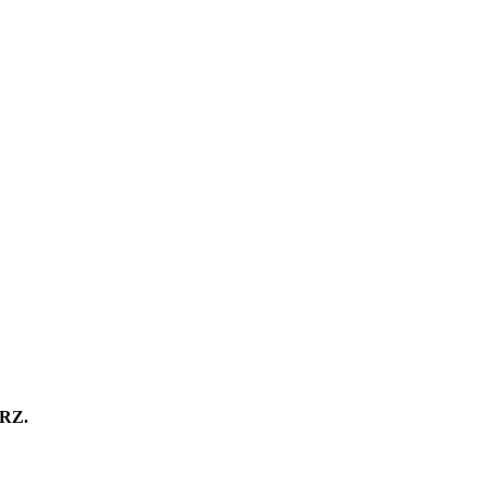
: THE SHO
NCE 2018’
 FILMMAK
RZ.