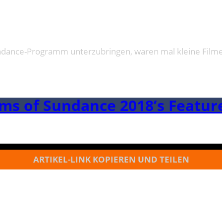
 Sundance-Programm unterzubringen, waren mal kleine Fil
lms of Sundance 2018’s Featu
ARTIKEL-LINK KOPIEREN UND TEILEN