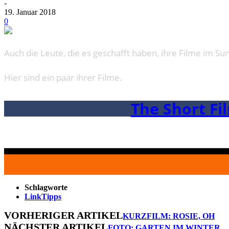
-
19. Januar 2018
0
Auch die Leute, die es geschafft haben, ihre Filme im
Hier sind ein paar ihrer Filme.
The Short Fi
Schlagworte
LinkTipps
VORHERIGER ARTIKEL
KURZFILM: ROSIE, OH
NÄCHSTER ARTIKEL
FOTO: GARTEN IM WINTER