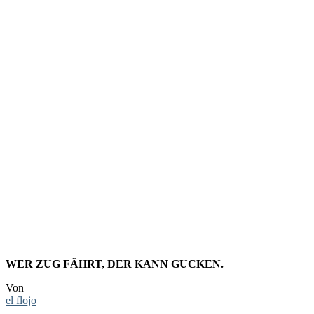
FOTO:
DER INN
IM
WINTER
WER ZUG FÄHRT, DER KANN GUCKEN.
Von
el flojo
-