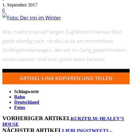
1. September 2017
0
Was macht man auf langen Zugfahrten? Genau: Man
guckt ständig nach, ob die Leute am monströsen
Zwillingskinderwagen, den wir im Gang geparkt hatten,
vorbei passen. Und man guckt ausm Fenster.
ARTIKEL-LINK KOPIEREN UND TEILEN
Schlagworte
Bahn
Deutschland
Fotos
VORHERIGER ARTIKEL
KURZFILM: HEALEY’S
HOUSE
NÄCHSTER ARTIKEL
LIEBLINGSTWEETS –