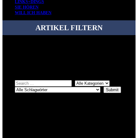
LINKS+DINGS
SIE HÖREN
WILL ICH HABEN
ARTIKEL FILTERN
Bei über 5200 Artikeln im Blog muss man manchmal ein bisschen
systematischer suchen.
Einfach eine Kategorie markieren, ein passendes Schlagwort
auswählen und suchen lassen.
ÜBER DENKFABRIKBLOG
Ursprünglich vor über 25 Jahren mal dazu gedacht, den ganzen im
Netz gefundenen Kram, den ich meinen Freunden immer per Mail
geschickt habe, an einem Ort zu bündeln, ist das hier mit der Zeit zu
einem Blog geworden, das man auf dem Schirm haben sollte, wenn
man Kurzfilme mag und auch drumherum nichts gegen Fotos,