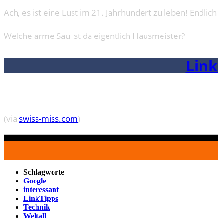
Ach, es ist eine Lust im 21. Jahrhundert zu leben! Endl
Welche arme Sau ist da eigentlich Hausmeister?
Link
(via
swiss-miss.com
)
Schlagworte
Google
interessant
LinkTipps
Technik
Weltall