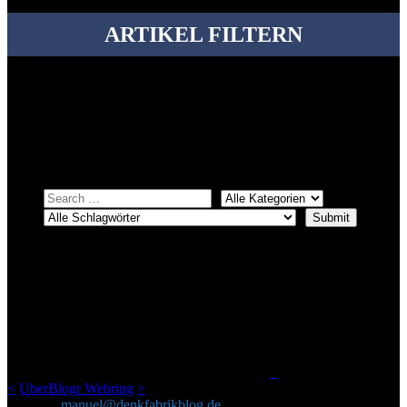
ARTIKEL FILTERN
Bei über 5200 Artikeln im Blog muss man manchmal ein bisschen
systematischer suchen.
Einfach eine Kategorie markieren, ein passendes Schlagwort
auswählen und suchen lassen.
ÜBER DENKFABRIKBLOG
Ursprünglich vor über 25 Jahren mal dazu gedacht, den ganzen im
Netz gefundenen Kram, den ich meinen Freunden immer per Mail
geschickt habe, an einem Ort zu bündeln, ist das hier mit der Zeit zu
einem Blog geworden, das man auf dem Schirm haben sollte, wenn
man Kurzfilme mag und auch drumherum nichts gegen Fotos,
LinkTipps und gelegentlichen Kokolores hat.
_
<
UberBlogr Webring
>
Kontakt:
manuel@denkfabrikblog.de