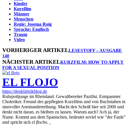
Kinder
Kurzfilm
Männer
Menschen
Regie: Josema Roig
Sprache: Englisch
Traum
Video
VORHERIGER ARTIKEL
LESESTOFF – AUSGABE
140
NÄCHSTER ARTIKEL
KURZFILM: HOW TO APPLY
FOR A SEXUAL POSITION
EL FLOJO
https://denkfabrikblog.de
Ruhrpottjunge im Rheinland. Gewaltbereiter Pazifist. Entspannter
Choleriker. Freund des gepflegten Kurzfilms und von Buchstaben in
sinnvoller Aneinanderreihung. Macht den Scheiß hier seit 2000 und
denkt nicht daran, es bleiben zu lassen. Warum auch? Ach ja, der
Name. Kommt aus dem Spanischen, bedeutet soviel wie "der Faule"
und spricht sich
el flocho
.
.