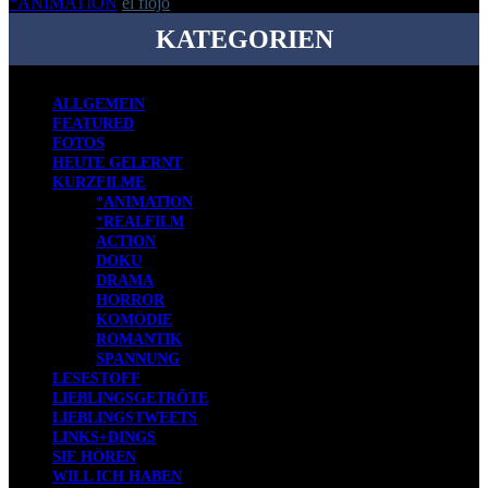
*ANIMATION
el flojo
-
6. Dezember 2017
KATEGORIEN
ALLGEMEIN
FEATURED
FOTOS
HEUTE GELERNT
KURZFILME
*ANIMATION
*REALFILM
ACTION
DOKU
DRAMA
HORROR
KOMÖDIE
ROMANTIK
SPANNUNG
LESESTOFF
LIEBLINGSGETRÖTE
LIEBLINGSTWEETS
LINKS+DINGS
SIE HÖREN
WILL ICH HABEN