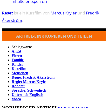
Inhalte entsperren
Reset
ist ein Kurzfilm von
Marcus Kryler
und
Fredrik
Åkerström
.
ARTIKEL-LINK KOPIEREN UND TEILEN
Schlagworte
Angst
Eltern
Familie
Kinder
Kurzfilm
Menschen
Regie: Fredrik Åkerström
Regie: Marcus Kryle
Roboter
Sprache: Schwedisch
Untertitel: Englisch
Video
VORHERIGER ARTIKEL