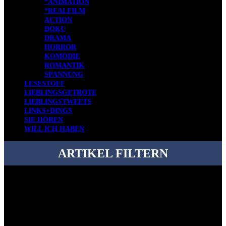
*ANIMATION
*REALFILM
ACTION
DOKU
DRAMA
HORROR
KOMÖDIE
ROMANTIK
SPANNUNG
LESESTOFF
LIEBLINGSGETRÖTE
LIEBLINGSTWEETS
LINKS+DINGS
SIE HÖREN
WILL ICH HABEN
ARTIKEL FILTERN
Bei über 5200 Artikeln im Blog muss man manchmal ein bisschen
systematischer suchen.
Einfach eine Kategorie markieren, ein passendes Schlagwort
auswählen und suchen lassen.