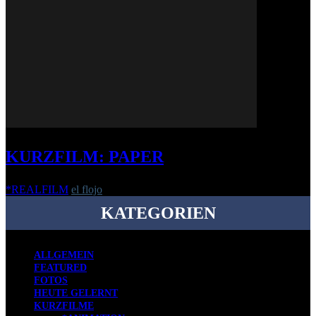
KURZFILM: PAPER
*REALFILM
el flojo
-
8. Januar 2025
KATEGORIEN
ALLGEMEIN
FEATURED
FOTOS
HEUTE GELERNT
KURZFILME