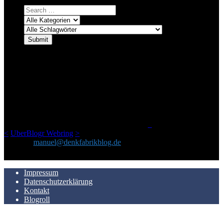
ÜBER DENKFABRIKBLOG
Ursprünglich vor über 25 Jahren mal dazu gedacht, den ganzen im
Netz gefundenen Kram, den ich meinen Freunden immer per Mail
geschickt habe, an einem Ort zu bündeln, ist das hier mit der Zeit zu
einem Blog geworden, das man auf dem Schirm haben sollte, wenn
man Kurzfilme mag und auch drumherum nichts gegen Fotos,
LinkTipps und gelegentlichen Kokolores hat.
_
<
UberBlogr Webring
>
Kontakt:
manuel@denkfabrikblog.de
AUCH HIER ZU FINDEN
Impressum
Datenschutzerklärung
Kontakt
Blogroll