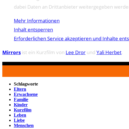
dabei Daten an Drittanbieter weitergegeben werde
Mehr Informationen
Inhalt entsperren
Erforderlichen Service akzeptieren und Inhalte ent
Mirrors
ist ein Kurzfilm von
Lee Dror
und
Yali Herbet
.
Schlagworte
Eltern
Erwachsene
Familie
Kinder
Kurzfilm
Leben
Liebe
Menschen