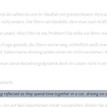
nd sie zahlen es uns im Idealfall mit grenzenlosem Vertrau
cht anders. Die Eltern als Idealbild, dem man nach Kräft
an platzt. Aber? Wo ist das Problem? Da sollte ein Wort re
 Frage gestellt, die Eltern vorne weg, schließlich weiß man 
, haben keine Ahnung wollen einen eh nicht verstehen. Kl
 man diese Beziehungsdynamik doch im Leben nicht in ein
gedacht.
g reflected as they spend time together in a car, driving on 
o
. Um auf den eigentlichen Inhalt zuzugreifen, klicken Sie a