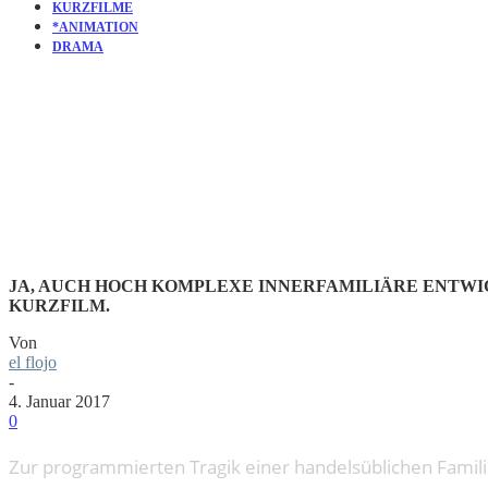
KURZFILME
*ANIMATION
DRAMA
KURZFILM
JA, AUCH HOCH KOMPLEXE INNERFAMILIÄRE ENTWIC
KURZFILM.
Von
el flojo
-
4. Januar 2017
0
Zur programmierten Tragik einer handelsüblichen Familie 