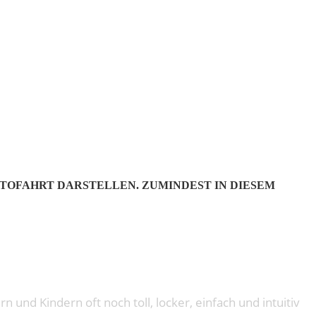
UTOFAHRT DARSTELLEN. ZUMINDEST IN DIESEM
und Kindern oft noch toll, locker, einfach und intuitiv