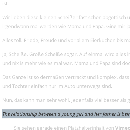
ist.
Wir lieben diese kleinen Scheißer fast schon abgöttisch u
irgendwann mal werden wie Mama und Papa. Ging mir ja ni
Alles toll. Friede, Freude und vor allem Eierkuchen bis m
Ja, Scheiße. Große Scheiße sogar. Auf einmal wird alles in
und nix is mehr wie es mal war. Mama und Papa sind doof
Das Ganze ist so dermaßen vertrackt und komplex, dass
und Tochter einfach nur im Auto unterwegs sind.
Nun, das kann man sehr wohl. Jedenfalls viel besser als 
The relationship between a young girl and her father is bein
Sie sehen gerade einen Platzhalterinhalt von
Vime