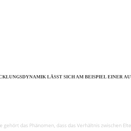
: MIRRORS
KLUNGSDYNAMIK LÄSST SICH AM BEISPIEL EINER A
gehört das Phänomen, dass das Verhältnis zwischen Eltern 