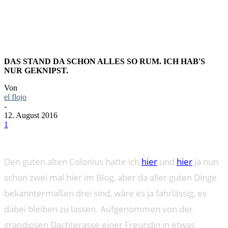
SONNENU
DAS STAND DA SCHON ALLES SO RUM. ICH HAB'S
NUR GEKNIPST.
Von
el flojo
-
12. August 2016
1
Den guten alten Colonius hatte ich
hier
und
hier
ja nun
schon zwei mal hier im Blog, aber da aller guten Dinge
bekanntermaßen drei sind, wäre es ja fahrlässig, es
dabei bleiben zu lassen. Aufgenommen von der
grandiosen Dachterasse einer Freundin in etwas