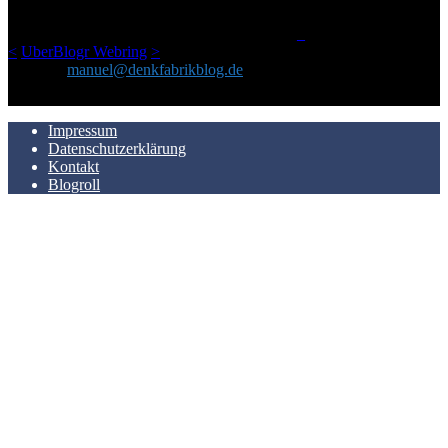
man Kurzfilme mag und auch drumherum nichts gegen Fotos,
LinkTipps und gelegentlichen Kokolores hat.
_
<
UberBlogr Webring
>
Kontakt:
manuel@denkfabrikblog.de
AUCH HIER ZU FINDEN
Impressum
Datenschutzerklärung
Kontakt
Blogroll