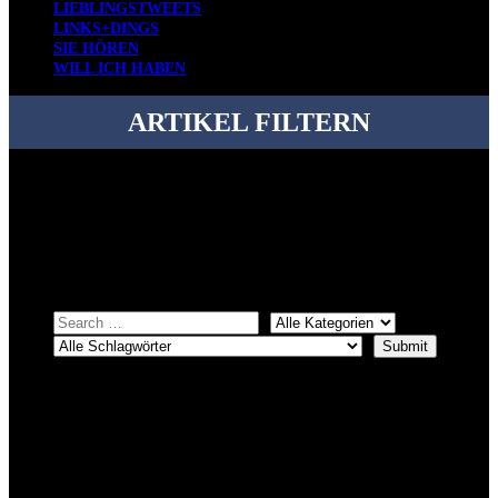
LIEBLINGSTWEETS
LINKS+DINGS
SIE HÖREN
WILL ICH HABEN
ARTIKEL FILTERN
Bei über 5200 Artikeln im Blog muss man manchmal ein bisschen
systematischer suchen.
Einfach eine Kategorie markieren, ein passendes Schlagwort
auswählen und suchen lassen.
ÜBER DENKFABRIKBLOG
Ursprünglich vor über 25 Jahren mal dazu gedacht, den ganzen im
Netz gefundenen Kram, den ich meinen Freunden immer per Mail
geschickt habe, an einem Ort zu bündeln, ist das hier mit der Zeit zu
einem Blog geworden, das man auf dem Schirm haben sollte, wenn