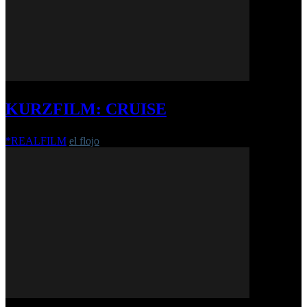
KURZFILM: CRUISE
*REALFILM
el flojo
-
25. Februar 2023