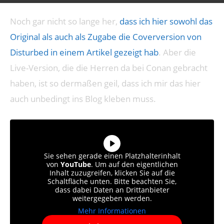
Noch gar nicht so lange her,
dass ich hier sowohl das
Original als auch als Zugabe die Coverversion von
Disturbed in einem Artikel gezeigt hab
. Aber die
Live-Version, die die Herren da bei Conan gebracht
haben, ist so dermaßen geil, dass ich mir das hier
auch unbedingt ins Blog kleben muss.
Sie sehen gerade einen Platzhalterinhalt
von
YouTube
. Um auf den eigentlichen
Inhalt zuzugreifen, klicken Sie auf die
Schaltfläche unten. Bitte beachten Sie,
dass dabei Daten an Drittanbieter
weitergegeben werden.
Mehr Informationen