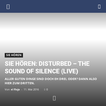
DenkfabrikBlog
SIE HÖREN
SIE HÖREN: DISTURBED – THE
SOUND OF SILENCE (LIVE)
ALLER GUTEN DINGE SIND DOCH EH DREI, ODER? DANN ALSO
HIER ZUM DRITTEN.
Von
el flojo
-
11. Mai 2016
0