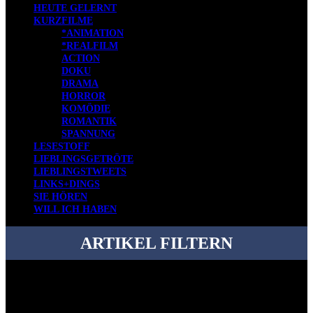
HEUTE GELERNT
KURZFILME
*ANIMATION
*REALFILM
ACTION
DOKU
DRAMA
HORROR
KOMÖDIE
ROMANTIK
SPANNUNG
LESESTOFF
LIEBLINGSGETRÖTE
LIEBLINGSTWEETS
LINKS+DINGS
SIE HÖREN
WILL ICH HABEN
ARTIKEL FILTERN
Bei über 5200 Artikeln im Blog muss man manchmal ein bisschen
systematischer suchen.