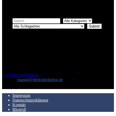
Einfach eine Kategorie markieren, ein passendes Schlagwort
auswählen und suchen lassen.
ÜBER DENKFABRIKBLOG
Ursprünglich vor über 25 Jahren mal dazu gedacht, den ganzen im
Netz gefundenen Kram, den ich meinen Freunden immer per Mail
geschickt habe, an einem Ort zu bündeln, ist das hier mit der Zeit zu
einem Blog geworden, das man auf dem Schirm haben sollte, wenn
man Kurzfilme mag und auch drumherum nichts gegen Fotos,
LinkTipps und gelegentlichen Kokolores hat.
_
<
UberBlogr Webring
>
Kontakt:
manuel@denkfabrikblog.de
AUCH HIER ZU FINDEN
Impressum
Datenschutzerklärung
Kontakt
Blogroll