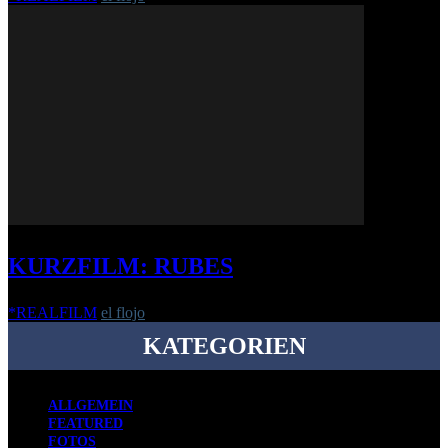
KURZFILM: RUBES
*REALFILM
el flojo
-
7. November 2018
KATEGORIEN
ALLGEMEIN
FEATURED
FOTOS