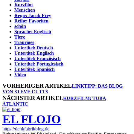
Kurzfilm
Menschen
Regie: Jacob Frey
Reihe: Favoriten
schön
Sprache: Englisch
Tiere
Trauriges
Untertitel: Deutsch
Untertitel: Englisch
Untertitel: Französisch
Untertitel: Portugiesisch
Untertitel: Spanisch
Video
VORHERIGER ARTIKEL
LINKTIPP: DAS BLOG
VON STEVE CUTTS
NÄCHSTER ARTIKEL
KURZFILM: TUBA
ATLANTIC
EL FLOJO
https://denkfabrikblog.de