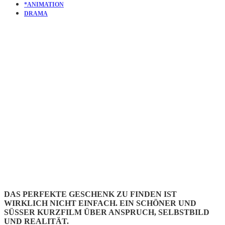
*ANIMATION
DRAMA
KURZFILM
THE
PRESENT
DAS PERFEKTE GESCHENK ZU FINDEN IST
WIRKLICH NICHT EINFACH. EIN SCHÖNER UND
SÜSSER KURZFILM ÜBER ANSPRUCH, SELBSTBILD U
ND REALITÄT.