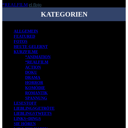
*REALFILM
el flojo
-
8. April 2010
KATEGORIEN
ALLGEMEIN
FEATURED
FOTOS
HEUTE GELERNT
KURZFILME
*ANIMATION
*REALFILM
ACTION
DOKU
DRAMA
HORROR
KOMÖDIE
ROMANTIK
SPANNUNG
LESESTOFF
LIEBLINGSGETRÖTE
LIEBLINGSTWEETS
LINKS+DINGS
SIE HÖREN