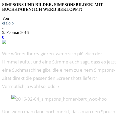
SIMPSONS UND BILDER. SIMPSONSBILDER! MIT
BUCHSTABEN! ICH WERD BEKLOPPT!
Von
el flojo
-
5. Februar 2016
0
Wie würdet Ihr reagieren, wenn sich plötzlich der
Himmel auftut und eine Stimme euch sagt, dass es jetzt
eine Suchmaschine gibt, die einem zu einem Simpsons-
Zitat direkt die passenden Screenshots liefert?
Vermutlich ja wohl so, oder?
Und wenn man dann noch merkt, dass man den Spruch