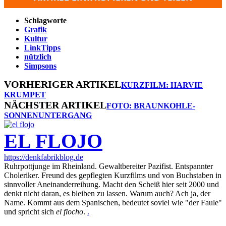
Schlagworte
Grafik
Kultur
LinkTipps
nützlich
Simpsons
VORHERIGER ARTIKEL
KURZFILM: HARVIE
KRUMPET
NÄCHSTER ARTIKEL
FOTO: BRAUNKOHLE-
SONNENUNTERGANG
EL FLOJO
https://denkfabrikblog.de
Ruhrpottjunge im Rheinland. Gewaltbereiter Pazifist. Entspannter
Choleriker. Freund des gepflegten Kurzfilms und von Buchstaben in
sinnvoller Aneinanderreihung. Macht den Scheiß hier seit 2000 und
denkt nicht daran, es bleiben zu lassen. Warum auch? Ach ja, der
Name. Kommt aus dem Spanischen, bedeutet soviel wie "der Faule"
und spricht sich
el flocho
.
.