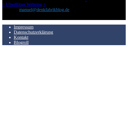
<
UberBlogr Webring
>
Kontakt:
manuel@denkfabrikblog.de
AUCH HIER ZU FINDEN
Impressum
Datenschutzerklärung
Kontakt
Blogroll