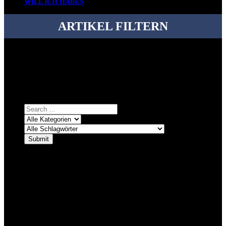
WILL ICH HABEN
ARTIKEL FILTERN
Bei über 5200 Artikeln im Blog muss man manchmal ein bisschen
systematischer suchen.
Einfach eine Kategorie markieren, ein passendes Schlagwort
auswählen und suchen lassen.
ÜBER DENKFABRIKBLOG
Ursprünglich vor über 25 Jahren mal dazu gedacht, den ganzen im
Netz gefundenen Kram, den ich meinen Freunden immer per Mail
geschickt habe, an einem Ort zu bündeln, ist das hier mit der Zeit zu
einem Blog geworden, das man auf dem Schirm haben sollte, wenn
man Kurzfilme mag und auch drumherum nichts gegen Fotos,
LinkTipps und gelegentlichen Kokolores hat.
_