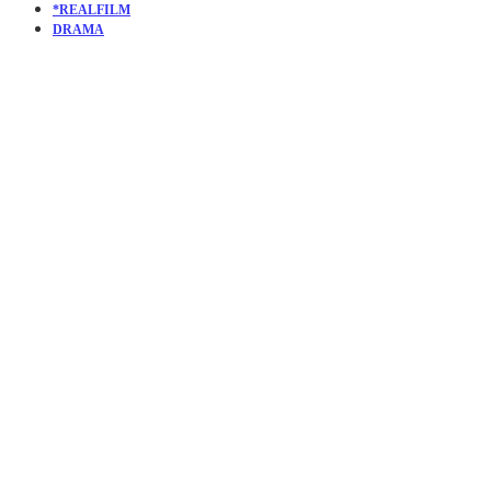
*REALFILM
DRAMA
KURZFILM
UND
MUSIKVID
TELL ME
HOW YOU