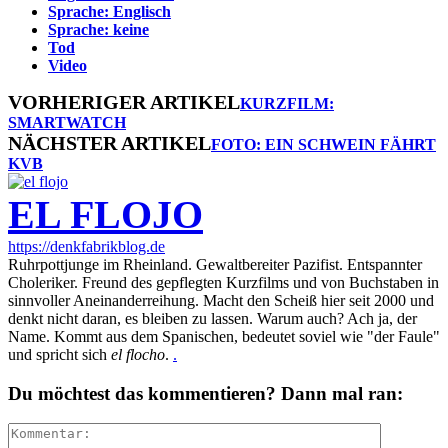
Sprache: Englisch
Sprache: keine
Tod
Video
VORHERIGER ARTIKEL
KURZFILM:
SMARTWATCH
NÄCHSTER ARTIKEL
FOTO: EIN SCHWEIN FÄHRT
KVB
EL FLOJO
https://denkfabrikblog.de
Ruhrpottjunge im Rheinland. Gewaltbereiter Pazifist. Entspannter
Choleriker. Freund des gepflegten Kurzfilms und von Buchstaben in
sinnvoller Aneinanderreihung. Macht den Scheiß hier seit 2000 und
denkt nicht daran, es bleiben zu lassen. Warum auch? Ach ja, der
Name. Kommt aus dem Spanischen, bedeutet soviel wie "der Faule"
und spricht sich
el flocho
.
.
Du möchtest das kommentieren? Dann mal ran: