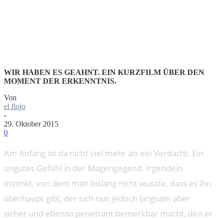
KNOW
WIR HABEN ES GEAHNT. EIN KURZFILM ÜBER DEN
MOMENT DER ERKENNTNIS.
Von
el flojo
-
29. Oktober 2015
0
Am Anfang ist da nicht viel mehr als ein Verdacht. Ein
ungutes Gefühl in der Magengegend. Irgendein
Instinkt, von dem man bislang nicht wusste, dass es ihn
überhaupt gibt, der sich nun jedoch langsam aber
sicher und ebenso penetrant bemerkbar macht, den er