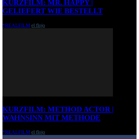
KURZFILM: MR. HAPPY |
GELIEFERT WIE BESTELLT
*REALFILM
el flojo
-
31. März 2015
KURZFILM: METHOD ACTOR |
WAHNSINN MIT METHODE
*REALFILM
el flojo
-
24. Januar 2012