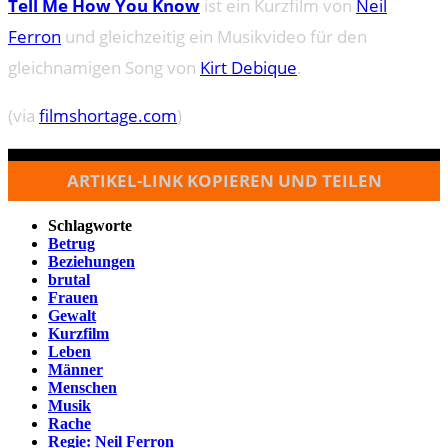
Tell Me How You Know
ist ein Kurzfilm von
Neil
Ferron
und gleichzeitig ein Musikvideo für den
gleichnamigen Song von
Kirt Debique
.
(via
filmshortage.com
)
ARTIKEL-LINK KOPIEREN UND TEILEN
Schlagworte
Betrug
Beziehungen
brutal
Frauen
Gewalt
Kurzfilm
Leben
Männer
Menschen
Musik
Rache
Regie: Neil Ferron