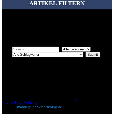
ARTIKEL FILTERN
Bei über 5200 Artikeln im Blog muss man manchmal ein bisschen
systematischer suchen.
Einfach eine Kategorie markieren, ein passendes Schlagwort
auswählen und suchen lassen.
ÜBER DENKFABRIKBLOG
Ursprünglich vor über 25 Jahren mal dazu gedacht, den ganzen im
Netz gefundenen Kram, den ich meinen Freunden immer per Mail
geschickt habe, an einem Ort zu bündeln, ist das hier mit der Zeit zu
einem Blog geworden, das man auf dem Schirm haben sollte, wenn
man Kurzfilme mag und auch drumherum nichts gegen Fotos,
LinkTipps und gelegentlichen Kokolores hat.
_
<
UberBlogr Webring
>
Kontakt:
manuel@denkfabrikblog.de
AUCH HIER ZU FINDEN