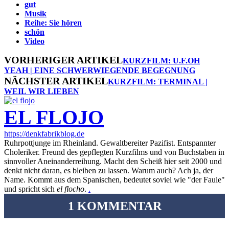
gut
Musik
Reihe: Sie hören
schön
Video
VORHERIGER ARTIKEL
KURZFILM: U.F.OH
YEAH | EINE SCHWERWIEGENDE BEGEGNUNG
NÄCHSTER ARTIKEL
KURZFILM: TERMINAL |
WEIL WIR LIEBEN
EL FLOJO
https://denkfabrikblog.de
Ruhrpottjunge im Rheinland. Gewaltbereiter Pazifist. Entspannter
Choleriker. Freund des gepflegten Kurzfilms und von Buchstaben in
sinnvoller Aneinanderreihung. Macht den Scheiß hier seit 2000 und
denkt nicht daran, es bleiben zu lassen. Warum auch? Ach ja, der
Name. Kommt aus dem Spanischen, bedeutet soviel wie "der Faule"
und spricht sich
el flocho
.
.
1 KOMMENTAR