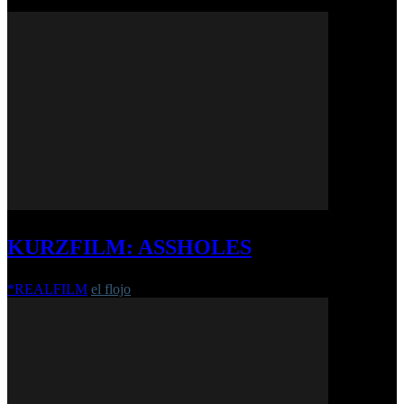
KURZFILM: ASSHOLES
*REALFILM
el flojo
-
23. März 2020