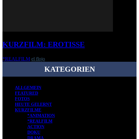
KURZFILM: EROTISSE
*REALFILM
el flojo
-
2. Juli 2018
KATEGORIEN
ALLGEMEIN
FEATURED
FOTOS
HEUTE GELERNT
KURZFILME
*ANIMATION
*REALFILM
ACTION
DOKU
DRAMA