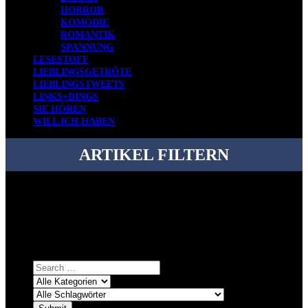
HORROR
KOMÖDIE
ROMANTIK
SPANNUNG
LESESTOFF
LIEBLINGSGETRÖTE
LIEBLINGSTWEETS
LINKS+DINGS
SIE HÖREN
WILL ICH HABEN
ARTIKEL FILTERN
Bei über 5200 Artikeln im Blog muss man manchmal ein bisschen
systematischer suchen.
Einfach eine Kategorie markieren, ein passendes Schlagwort
auswählen und suchen lassen.