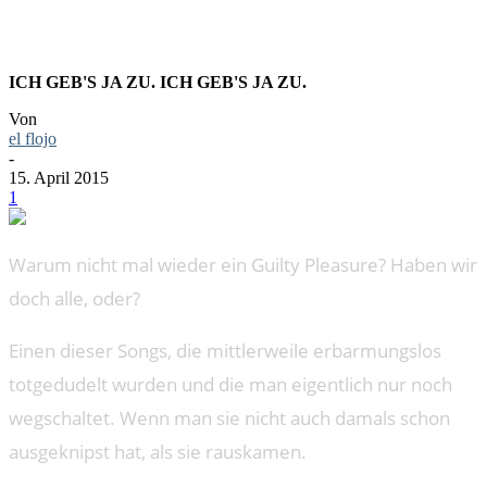
ICH GEB'S JA ZU. ICH GEB'S JA ZU.
Von
el flojo
-
15. April 2015
1
Warum nicht mal wieder ein Guilty Pleasure? Haben wir
doch alle, oder?
Einen dieser Songs, die mittlerweile erbarmungslos
totgedudelt wurden und die man eigentlich nur noch
wegschaltet. Wenn man sie nicht auch damals schon
ausgeknipst hat, als sie rauskamen.