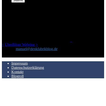
ÜBER DENKFABRIKBLOG
Ursprünglich vor über 25 Jahren mal dazu gedacht, den ganzen im
Netz gefundenen Kram, den ich meinen Freunden immer per Mail
geschickt habe, an einem Ort zu bündeln, ist das hier mit der Zeit zu
einem Blog geworden, das man auf dem Schirm haben sollte, wenn
man Kurzfilme mag und auch drumherum nichts gegen Fotos,
LinkTipps und gelegentlichen Kokolores hat.
_
<
UberBlogr Webring
>
Kontakt:
manuel@denkfabrikblog.de
AUCH HIER ZU FINDEN
Impressum
Datenschutzerklärung
Kontakt
Blogroll