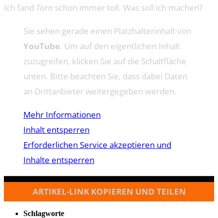
Ich fand
Torn
schon immer toll. Was soll ich machen?
Sie sehen gerade einen Platzhalterinhalt von
YouTube
. Um auf den eigentlichen Inhalt
zuzugreifen, klicken Sie auf die Schaltfläche
unten. Bitte beachten Sie, dass dabei Daten
an Drittanbieter weitergegeben werden.
Mehr Informationen
Inhalt entsperren
Erforderlichen Service akzeptieren und
Inhalte entsperren
ARTIKEL-LINK KOPIEREN UND TEILEN
Schlagworte