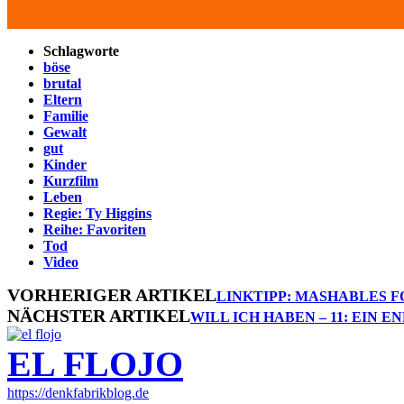
Schlagworte
böse
brutal
Eltern
Familie
Gewalt
gut
Kinder
Kurzfilm
Leben
Regie: Ty Higgins
Reihe: Favoriten
Tod
Video
VORHERIGER ARTIKEL
LINKTIPP: MASHABLES FO
NÄCHSTER ARTIKEL
WILL ICH HABEN – 11: EIN 
EL FLOJO
https://denkfabrikblog.de