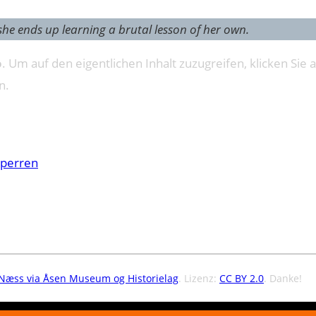
she ends up learning a brutal lesson of her own.
o
. Um auf den eigentlichen Inhalt zuzugreifen, klicken Sie a
n.
sperren
 Næss via Åsen Museum og Historielag
. Lizenz:
CC BY 2.0
. Danke!