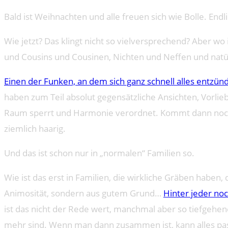
Bald ist Weihnachten und alle freuen sich wie Bolle. End
Wie jetzt? Das klingt nicht so vielversprechend? Aber 
und Cousins und Cousinen, Nichten und Neffen und natürl
Einen der Funken, an dem sich ganz schnell alles entzün
haben zum Teil absolut gegensätzliche Ansichten, Vorlie
Raum sperrt und Harmonie verordnet. Kommt dann noch Al
ziemlich haarig.
Und das ist schon nur in „normalen“ Familien so.
Wie ist das erst in Familien, die wirkliche Gräben haben,
Animosität, sondern aus gutem Grund…
Hinter jeder no
ist das nicht der Rede wert, manchmal aber so tiefgehend
mehr sind. Wenn man dann zusammen ist, kann alles pa