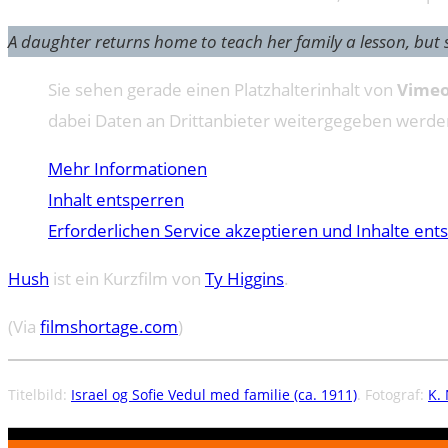
A daughter returns home to teach her family a lesson, but 
Sie sehen gerade einen Platzhalterinhalt von
Vime
dabei Daten an Drittanbieter weitergegeben werde
Mehr Informationen
Inhalt entsperren
Erforderlichen Service akzeptieren und Inhalte ent
Hush
ist ein Kurzfilm von
Ty Higgins
.
(Via
filmshortage.com
)
Titelbild:
Israel og Sofie Vedul med familie (ca. 1911)
. Fotograf:
K.