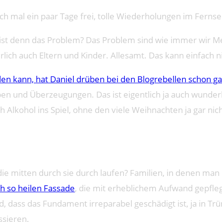
lich mal ein paar Tage frei, tolle Wiederholungen im Fern
wo ist denn das Problem? Das Problem sind wie immer wir 
ich auch Eltern und Kinder. Allesamt. Das kann einfach ni
den kann, hat Daniel drüben bei den Blogrebellen schon g
ben und Überzeugungen. Das ist eigentlich ja auch wunder
kohol ins Spiel, ohne den viele Weihnachten ja gar nicht
 die mitten durch sie durch laufen? Familien, in denen man
ch so heilen Fassade
, die mit erheblichem Aufwand gepfleg
, dass das Fundament irreparabel geschädigt ist, ja in Trü
ssieren.