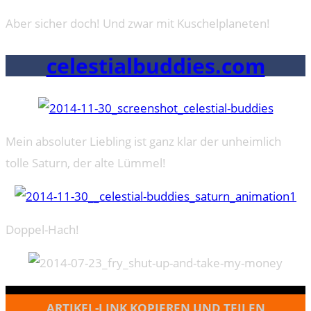
Aber sicher doch! Und zwar mit Kuschelplaneten!
celestialbuddies.com
Mein absoluter Liebling ist ganz klar der unheimlich
tolle Saturn, der alte Lümmel!
Doppel-Hach!
ARTIKEL-LINK KOPIEREN UND TEILEN