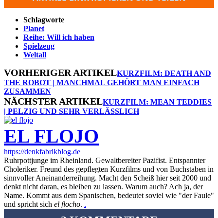
Schlagworte
Planet
Reihe: Will ich haben
Spielzeug
Weltall
VORHERIGER ARTIKEL
KURZFILM: DEATH AND
THE ROBOT | MANCHMAL GEHÖRT MAN EINFACH
ZUSAMMEN
NÄCHSTER ARTIKEL
KURZFILM: MEAN TEDDIES
| PELZIG UND SEHR VERLÄSSLICH
EL FLOJO
https://denkfabrikblog.de
Ruhrpottjunge im Rheinland. Gewaltbereiter Pazifist. Entspannter
Choleriker. Freund des gepflegten Kurzfilms und von Buchstaben in
sinnvoller Aneinanderreihung. Macht den Scheiß hier seit 2000 und
denkt nicht daran, es bleiben zu lassen. Warum auch? Ach ja, der
Name. Kommt aus dem Spanischen, bedeutet soviel wie "der Faule"
und spricht sich
el flocho
.
.