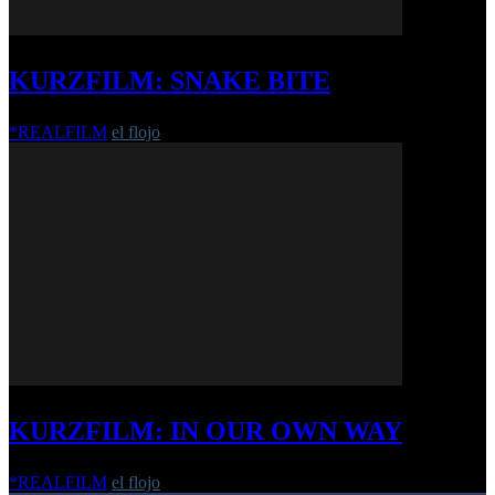
KURZFILM: SNAKE BITE
*REALFILM
el flojo
-
12. Dezember 2016
KURZFILM: IN OUR OWN WAY
*REALFILM
el flojo
-
2. April 2025