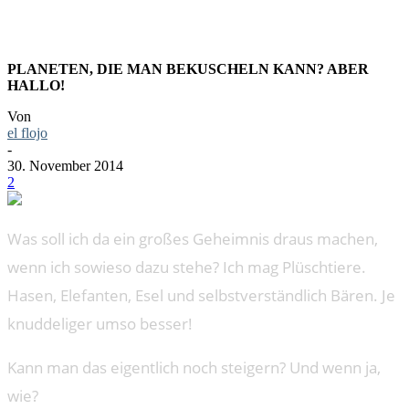
PLANETEN, DIE MAN BEKUSCHELN KANN? ABER
HALLO!
Von
el flojo
-
30. November 2014
2
Was soll ich da ein großes Geheimnis draus machen,
wenn ich sowieso dazu stehe? Ich mag Plüschtiere.
Hasen, Elefanten, Esel und selbstverständlich Bären. Je
knuddeliger umso besser!
Kann man das eigentlich noch steigern? Und wenn ja,
wie?