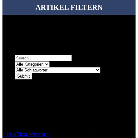
ARTIKEL FILTERN
Bei über 5200 Artikeln im Blog muss man manchmal ein bisschen
systematischer suchen.
Einfach eine Kategorie markieren, ein passendes Schlagwort
auswählen und suchen lassen.
ÜBER DENKFABRIKBLOG
Ursprünglich vor über 25 Jahren mal dazu gedacht, den ganzen im
Netz gefundenen Kram, den ich meinen Freunden immer per Mail
geschickt habe, an einem Ort zu bündeln, ist das hier mit der Zeit zu
einem Blog geworden, das man auf dem Schirm haben sollte, wenn
man Kurzfilme mag und auch drumherum nichts gegen Fotos,
LinkTipps und gelegentlichen Kokolores hat.
_
<
UberBlogr Webring
>