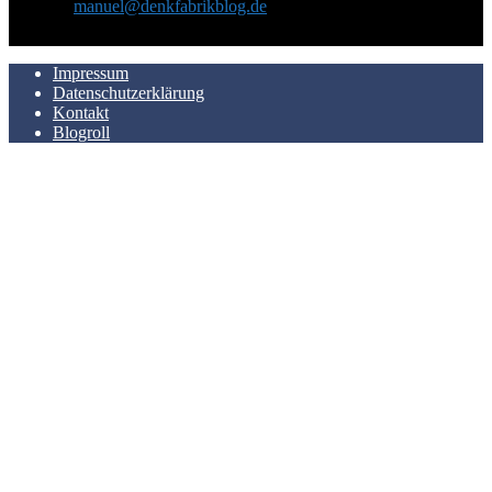
Kontakt:
manuel@denkfabrikblog.de
AUCH HIER ZU FINDEN
Impressum
Datenschutzerklärung
Kontakt
Blogroll