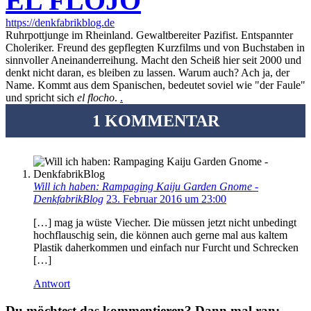
EL FLOJO
https://denkfabrikblog.de
Ruhrpottjunge im Rheinland. Gewaltbereiter Pazifist. Entspannter
Choleriker. Freund des gepflegten Kurzfilms und von Buchstaben in
sinnvoller Aneinanderreihung. Macht den Scheiß hier seit 2000 und
denkt nicht daran, es bleiben zu lassen. Warum auch? Ach ja, der
Name. Kommt aus dem Spanischen, bedeutet soviel wie "der Faule"
und spricht sich
el flocho
.
.
1 KOMMENTAR
Will ich haben: Rampaging Kaiju Garden Gnome -
DenkfabrikBlog
23. Februar 2016 um 23:00
[…] mag ja wüste Viecher. Die müssen jetzt nicht unbedingt
hochflauschig sein, die können auch gerne mal aus kaltem
Plastik daherkommen und einfach nur Furcht und Schrecken
[…]
Antwort
Du möchtest das kommentieren? Dann mal ran: