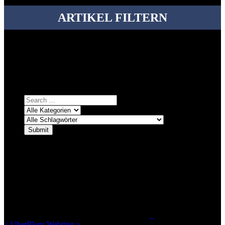
ARTIKEL FILTERN
Bei über 5200 Artikeln im Blog muss man manchmal ein bisschen
systematischer suchen.
Einfach eine Kategorie markieren, ein passendes Schlagwort
auswählen und suchen lassen.
ÜBER DENKFABRIKBLOG
Ursprünglich vor über 25 Jahren mal dazu gedacht, den ganzen im
Netz gefundenen Kram, den ich meinen Freunden immer per Mail
geschickt habe, an einem Ort zu bündeln, ist das hier mit der Zeit zu
einem Blog geworden, das man auf dem Schirm haben sollte, wenn
man Kurzfilme mag und auch drumherum nichts gegen Fotos,
LinkTipps und gelegentlichen Kokolores hat.
_
<
UberBlogr Webring
>