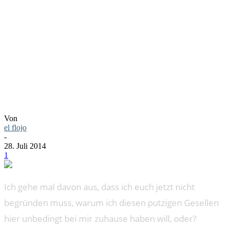
VON
STEIFF
Von
el flojo
-
28. Juli 2014
1
Ich gehe mal davon aus, dass ich euch jetzt nicht
begründen muss, warum ich diesen putzigen Gesellen
hier unbedingt bei mir zuhause haben will, oder?