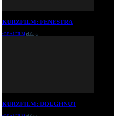
KURZFILM: FENESTRA
*REALFILM
el flojo
-
27. Oktober 2020
KURZFILM: DOUGHNUT
*REALFILM
el flojo
-
6. Januar 2022