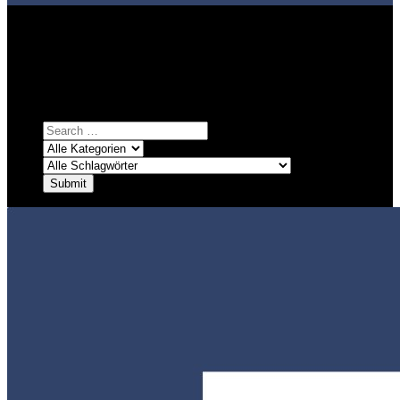
Bei über 5200 Artikeln im Blog muss man manchmal ein bisschen
systematischer suchen.
Einfach eine Kategorie markieren, ein passendes Schlagwort
auswählen und suchen lassen.