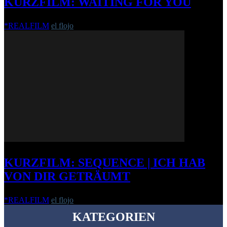
KURZFILM: WAITING FOR YOU
*REALFILM
el flojo
-
16. Januar 2017
KURZFILM: SEQUENCE | ICH HAB
VON DIR GETRÄUMT
*REALFILM
el flojo
-
10. April 2015
KATEGORIEN