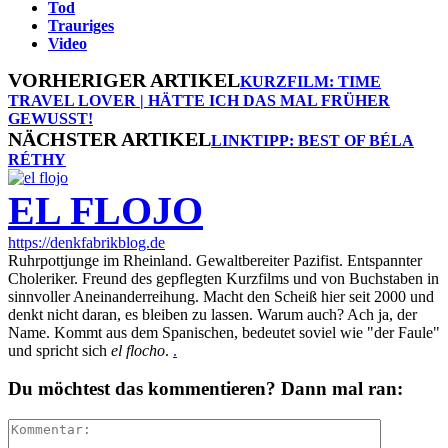
Tod
Trauriges
Video
VORHERIGER ARTIKEL
KURZFILM: TIME
TRAVEL LOVER | HÄTTE ICH DAS MAL FRÜHER
GEWUSST!
NÄCHSTER ARTIKEL
LINKTIPP: BEST OF BÉLA
RÉTHY
EL FLOJO
https://denkfabrikblog.de
Ruhrpottjunge im Rheinland. Gewaltbereiter Pazifist. Entspannter
Choleriker. Freund des gepflegten Kurzfilms und von Buchstaben in
sinnvoller Aneinanderreihung. Macht den Scheiß hier seit 2000 und
denkt nicht daran, es bleiben zu lassen. Warum auch? Ach ja, der
Name. Kommt aus dem Spanischen, bedeutet soviel wie "der Faule"
und spricht sich
el flocho
.
.
Du möchtest das kommentieren? Dann mal ran: