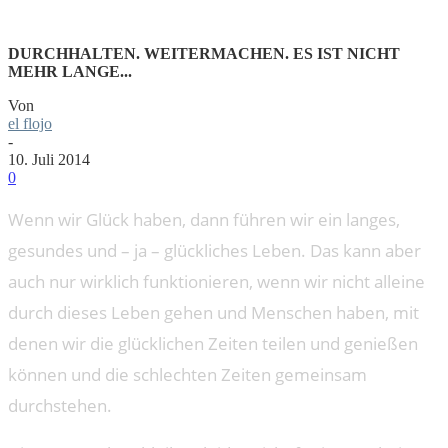
DURCHHALTEN. WEITERMACHEN. ES IST NICHT
MEHR LANGE...
Von
el flojo
-
10. Juli 2014
0
Wenn wir Glück haben, dann führen wir ein langes,
gesundes und – ja – glückliches Leben. Das kann aber
auch nur wirklich funktionieren, wenn wir nicht alleine
durch dieses Leben gehen und Menschen haben, mit
denen wir die glücklichen Zeiten teilen und genießen
können und die schlechten Zeiten gemeinsam
durchstehen.