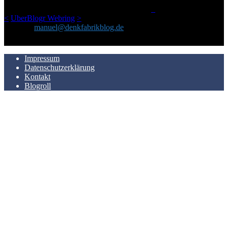
LinkTipps und gelegentlichen Kokolores hat.
_
<
UberBlogr Webring
>
Kontakt:
manuel@denkfabrikblog.de
AUCH HIER ZU FINDEN
Impressum
Datenschutzerklärung
Kontakt
Blogroll