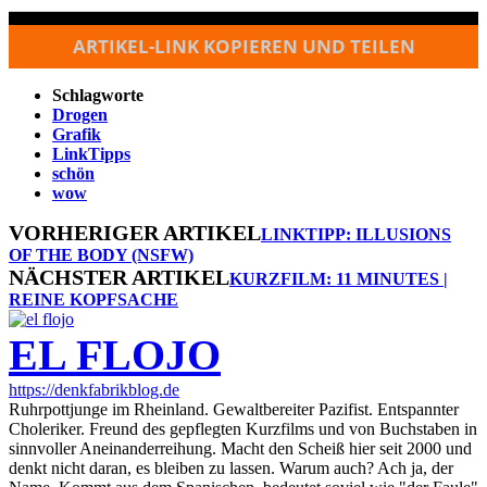
ARTIKEL-LINK KOPIEREN UND TEILEN
Schlagworte
Drogen
Grafik
LinkTipps
schön
wow
VORHERIGER ARTIKEL
LINKTIPP: ILLUSIONS
OF THE BODY (NSFW)
NÄCHSTER ARTIKEL
KURZFILM: 11 MINUTES |
REINE KOPFSACHE
EL FLOJO
https://denkfabrikblog.de
Ruhrpottjunge im Rheinland. Gewaltbereiter Pazifist. Entspannter
Choleriker. Freund des gepflegten Kurzfilms und von Buchstaben in
sinnvoller Aneinanderreihung. Macht den Scheiß hier seit 2000 und
denkt nicht daran, es bleiben zu lassen. Warum auch? Ach ja, der