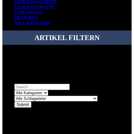
LIEBLINGSGETRÖTE
LIEBLINGSTWEETS
LINKS+DINGS
SIE HÖREN
WILL ICH HABEN
ARTIKEL FILTERN
Bei über 5200 Artikeln im Blog muss man manchmal ein bisschen
systematischer suchen.
Einfach eine Kategorie markieren, ein passendes Schlagwort
auswählen und suchen lassen.
ÜBER DENKFABRIKBLOG
Ursprünglich vor über 25 Jahren mal dazu gedacht, den ganzen im
Netz gefundenen Kram, den ich meinen Freunden immer per Mail