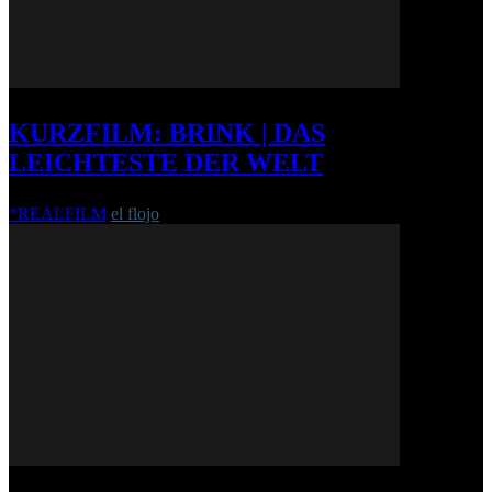
KURZFILM: BRINK | DAS
LEICHTESTE DER WELT
*REALFILM
el flojo
-
25. September 2014