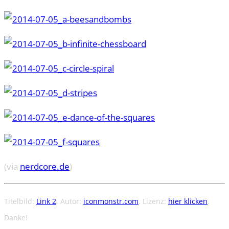
(via
nerdcore.de
)
Titelbild:
Link 2
. Autor:
iconmonstr.com
. Lizenz:
hier klicken
.
Danke!