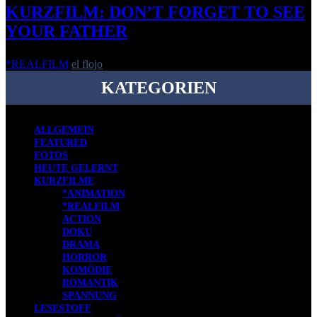
KURZFILM: DON’T FORGET TO SEE
YOUR FATHER
*REALFILM
el flojo
-
2. Mai 2024
KATEGORIEN
ALLGEMEIN
FEATURED
FOTOS
HEUTE GELERNT
KURZFILME
*ANIMATION
*REALFILM
ACTION
DOKU
DRAMA
HORROR
KOMÖDIE
ROMANTIK
SPANNUNG
LESESTOFF