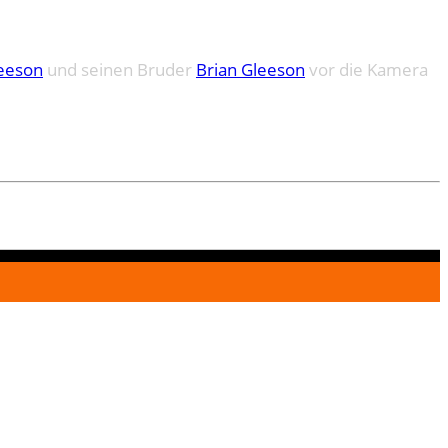
eeson
und seinen Bruder
Brian Gleeson
vor die Kamera