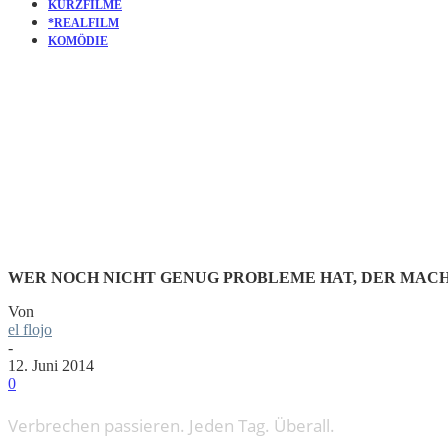
KURZFILME
*REALFILM
KOMÖDIE
KURZFILM: NO
UND CHAOTE
WER NOCH NICHT GENUG PROBLEME HAT, DER MACHT
Von
el flojo
-
12. Juni 2014
0
Verbrechen passieren. Jeden Tag. Überall.