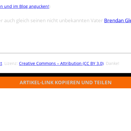
en und im Blog angucken!
)
der auch gleich seinen nicht unbekannten Vater
Brendan Gl
t
. Lizenz:
Creative Commons – Attribution (CC BY 3.0)
. Danke!
ARTIKEL-LINK KOPIEREN UND TEILEN