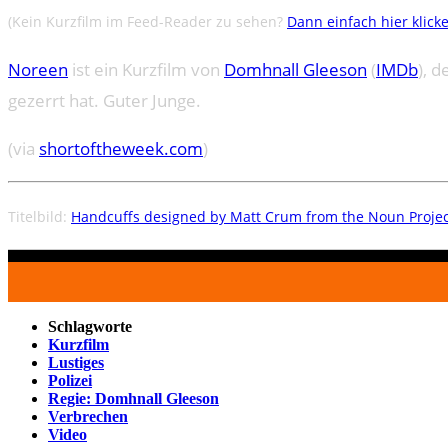
(Kein Kurzfilm im Feed-Reader zu sehen?
Dann einfach hier klick
Noreen
ist ein Kurzfilm von
Domhnall Gleeson
(
IMDb
), 
gezerrt hat. Guter Junge.
(via
shortoftheweek.com
)
Titelbild:
Handcuffs designed by Matt Crum from the Noun Projec
Schlagworte
Kurzfilm
Lustiges
Polizei
Regie: Domhnall Gleeson
Verbrechen
Video