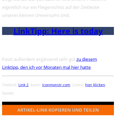
eigentlich nur ein Fliegenschiss auf der Zeitleiste
unseres kleinen Universums sind.
LinkTipp: Here is today
Passt außerdem ergänzend sehr gut
zu diesem
Linktipp, den ich vor Monaten mal hier hatte
.
Titelbild:
Link 2
. Autor:
iconmonstr.com
. Lizenz:
hier klicken
.
Danke!
ARTIKEL-LINK KOPIEREN UND TEILEN