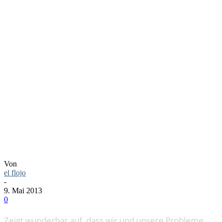
LINKTIPP:
HERE IS
TODAY
Von
el flojo
-
9. Mai 2013
0
Zeigt wunderbar auf, dass wir und unsere Probleme