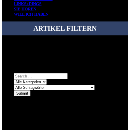
LINKS+DINGS
SIE HÖREN
WILL ICH HABEN
ARTIKEL FILTERN
Bei über 5200 Artikeln im Blog muss man manchmal ein bisschen
systematischer suchen.
Einfach eine Kategorie markieren, ein passendes Schlagwort
auswählen und suchen lassen.
ÜBER DENKFABRIKBLOG
Ursprünglich vor über 25 Jahren mal dazu gedacht, den ganzen im
Netz gefundenen Kram, den ich meinen Freunden immer per Mail
geschickt habe, an einem Ort zu bündeln, ist das hier mit der Zeit zu