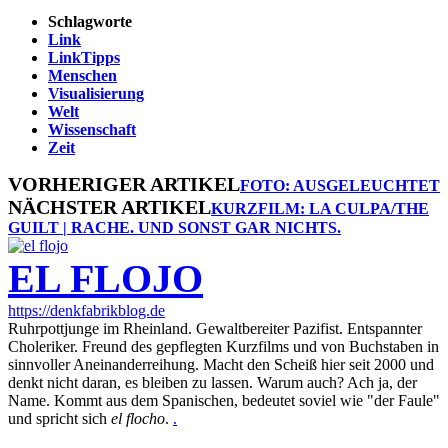
Schlagworte
Link
LinkTipps
Menschen
Visualisierung
Welt
Wissenschaft
Zeit
VORHERIGER ARTIKEL
FOTO: AUSGELEUCHTET
NÄCHSTER ARTIKEL
KURZFILM: LA CULPA/THE
GUILT | RACHE. UND SONST GAR NICHTS.
EL FLOJO
https://denkfabrikblog.de
Ruhrpottjunge im Rheinland. Gewaltbereiter Pazifist. Entspannter
Choleriker. Freund des gepflegten Kurzfilms und von Buchstaben in
sinnvoller Aneinanderreihung. Macht den Scheiß hier seit 2000 und
denkt nicht daran, es bleiben zu lassen. Warum auch? Ach ja, der
Name. Kommt aus dem Spanischen, bedeutet soviel wie "der Faule"
und spricht sich
el flocho
.
.