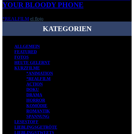
YOUR BLOODY PHONE
*REALFILM
el flojo
-
2. Mai 2016
KATEGORIEN
ALLGEMEIN
FEATURED
FOTOS
HEUTE GELERNT
KURZFILME
*ANIMATION
*REALFILM
ACTION
DOKU
DRAMA
HORROR
KOMÖDIE
ROMANTIK
SPANNUNG
LESESTOFF
LIEBLINGSGETRÖTE
LIEBLINGSTWEETS