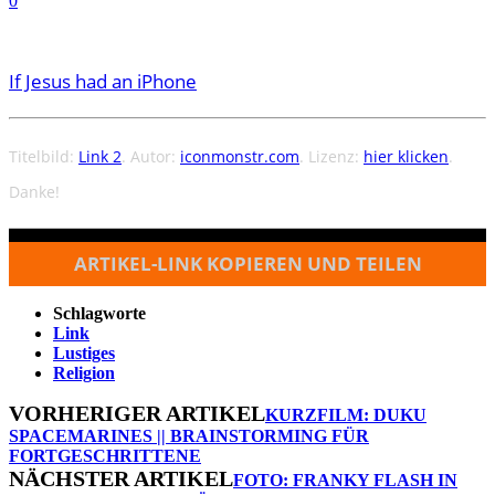
0
If Jesus had an iPhone
Titelbild:
Link 2
. Autor:
iconmonstr.com
. Lizenz:
hier klicken
.
Danke!
ARTIKEL-LINK KOPIEREN UND TEILEN
Schlagworte
Link
Lustiges
Religion
VORHERIGER ARTIKEL
KURZFILM: DUKU
SPACEMARINES || BRAINSTORMING FÜR
FORTGESCHRITTENE
NÄCHSTER ARTIKEL
FOTO: FRANKY FLASH IN