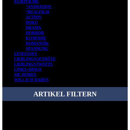
KURZFILME
*ANIMATION
*REALFILM
ACTION
DOKU
DRAMA
HORROR
KOMÖDIE
ROMANTIK
SPANNUNG
LESESTOFF
LIEBLINGSGETRÖTE
LIEBLINGSTWEETS
LINKS+DINGS
SIE HÖREN
WILL ICH HABEN
ARTIKEL FILTERN
Bei über 5200 Artikeln im Blog muss man manchmal ein bisschen
systematischer suchen.
Einfach eine Kategorie markieren, ein passendes Schlagwort