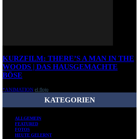
KURZFILM: THERE’S A MAN IN THE
WOODS | DAS HAUSGEMACHTE
BÖSE
*ANIMATION
el flojo
-
5. Mai 2014
KATEGORIEN
ALLGEMEIN
FEATURED
FOTOS
HEUTE GELERNT