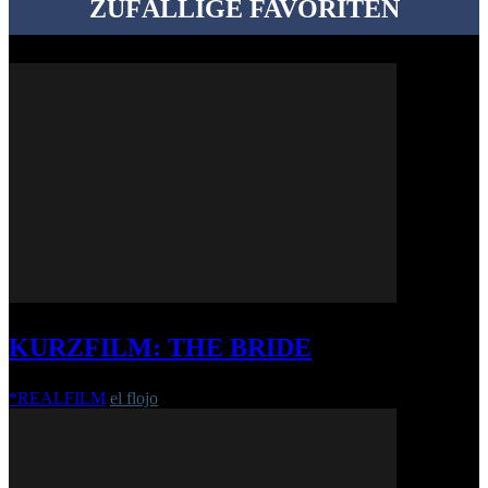
ZUFÄLLIGE FAVORITEN
KURZFILM: THE BRIDE
*REALFILM
el flojo
-
27. August 2018