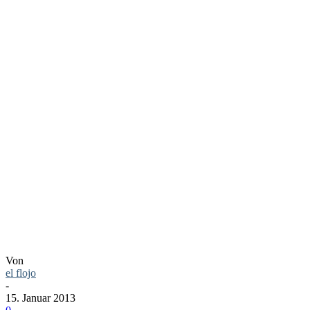
LINKTIPP:
IF JESUS
HAD AN
IPHONE
Von
el flojo
-
15. Januar 2013