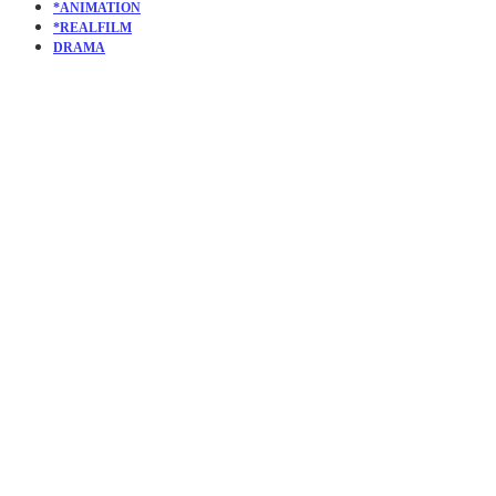
*ANIMATION
*REALFILM
DRAMA
KURZFILM:
LITTLE BIRD |
UNSERE
EIGENE
KLEINE WELT