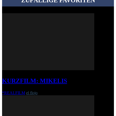
ZUFÄLLIGE FAVORITEN
KURZFILM: MIKELIS
*REALFILM
el flojo
-
13. Februar 2018