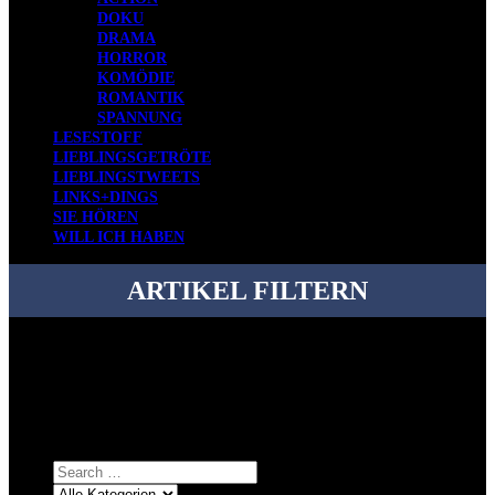
DOKU
DRAMA
HORROR
KOMÖDIE
ROMANTIK
SPANNUNG
LESESTOFF
LIEBLINGSGETRÖTE
LIEBLINGSTWEETS
LINKS+DINGS
SIE HÖREN
WILL ICH HABEN
ARTIKEL FILTERN
Bei über 5200 Artikeln im Blog muss man manchmal ein bisschen
systematischer suchen.
Einfach eine Kategorie markieren, ein passendes Schlagwort
auswählen und suchen lassen.