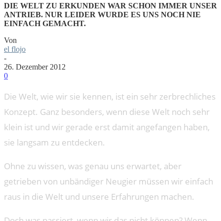
DIE WELT ZU ERKUNDEN WAR SCHON IMMER UNSER
ANTRIEB. NUR LEIDER WURDE ES UNS NOCH NIE
EINFACH GEMACHT.
Von
el flojo
-
26. Dezember 2012
0
Die Welt, wie wir sie kennen, ist ein sehr zerbrechliches
Konzept. Ganz besonders, wenn diese Welt noch sehr
klein ist und wir gerade erst damit angefangen haben,
sie langsam zu entdecken.
Ohne zu wissen, was genau uns erwartet, aber
getrieben von unbändiger Neugier müssen wir einfach
raus in die Welt und unsere Erfahrungen machen.
Doch was passiert, wenn wir das nicht können? Wenn