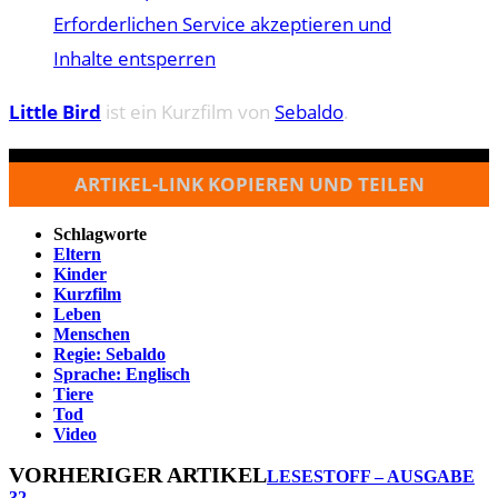
Erforderlichen Service akzeptieren und
Inhalte entsperren
Little Bird
ist ein Kurzfilm von
Sebaldo
.
ARTIKEL-LINK KOPIEREN UND TEILEN
Schlagworte
Eltern
Kinder
Kurzfilm
Leben
Menschen
Regie: Sebaldo
Sprache: Englisch
Tiere
Tod
Video
VORHERIGER ARTIKEL
LESESTOFF – AUSGABE
32