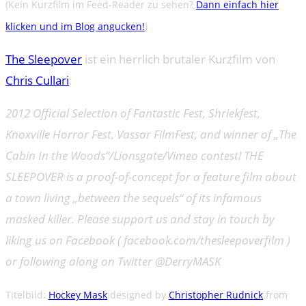
(Kein Kurzfilm im Feed-Reader zu sehen?
Dann einfach hier
klicken und im Blog angucken!
)
The Sleepover
ist ein herrlich brutaler Kurzfilm von
Chris Cullari
.
2012 Official Selection of Fantastic Fest, Shriekfest,
Knoxville Horror Fest, Vassar FilmFest, and winner of „The
Cabin In the Woods“/Lionsgate/Vimeo contest! THE
SLEEPOVER is a proof-of-concept for a feature film about
a town living „between the sequels“ of its infamous
masked killer. Please support us and stay in touch by
liking us on Facebook ( facebook.com/thesleepoverfilm )
or following along on Twitter @DerryMASK
Titelbild:
Hockey Mask
designed by
Christopher Rudnick
from