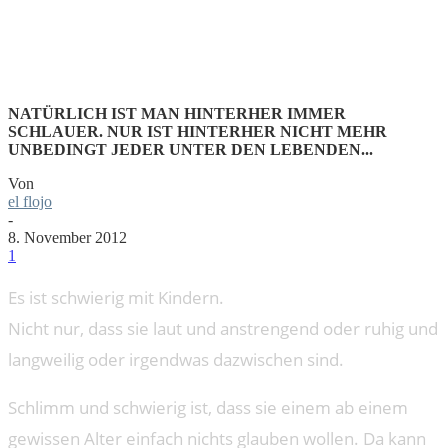
FÜHLEN!
NATÜRLICH IST MAN HINTERHER IMMER
SCHLAUER. NUR IST HINTERHER NICHT MEHR
UNBEDINGT JEDER UNTER DEN LEBENDEN...
Von
el flojo
-
8. November 2012
1
Es ist schwierig mit Kindern.
Nicht nur, dass sie laut und anstrengend oder ruhig und
langweilig oder irgendwas dazwischen sind.
Schlimm und schwierig ist, dass sie einem ab einem
gewissen Alter einfach nichts glauben wollen. Da kann