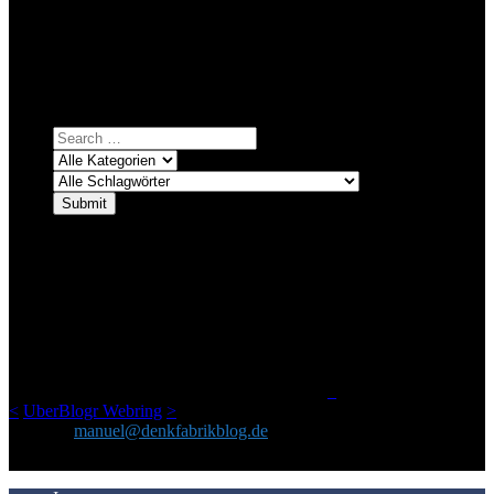
Bei über 5200 Artikeln im Blog muss man manchmal ein bisschen
systematischer suchen.
Einfach eine Kategorie markieren, ein passendes Schlagwort
auswählen und suchen lassen.
ÜBER DENKFABRIKBLOG
Ursprünglich vor über 25 Jahren mal dazu gedacht, den ganzen im
Netz gefundenen Kram, den ich meinen Freunden immer per Mail
geschickt habe, an einem Ort zu bündeln, ist das hier mit der Zeit zu
einem Blog geworden, das man auf dem Schirm haben sollte, wenn
man Kurzfilme mag und auch drumherum nichts gegen Fotos,
LinkTipps und gelegentlichen Kokolores hat.
_
<
UberBlogr Webring
>
Kontakt:
manuel@denkfabrikblog.de
AUCH HIER ZU FINDEN