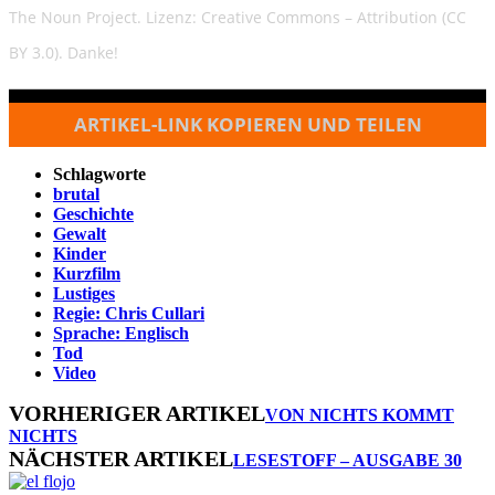
The Noun Project. Lizenz: Creative Commons – Attribution (CC
BY 3.0). Danke!
ARTIKEL-LINK KOPIEREN UND TEILEN
Schlagworte
brutal
Geschichte
Gewalt
Kinder
Kurzfilm
Lustiges
Regie: Chris Cullari
Sprache: Englisch
Tod
Video
VORHERIGER ARTIKEL
VON NICHTS KOMMT
NICHTS
NÄCHSTER ARTIKEL
LESESTOFF – AUSGABE 30