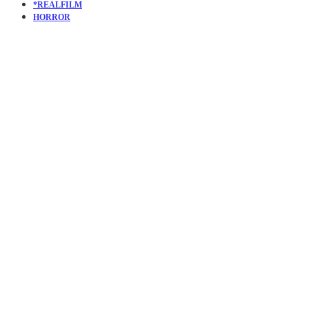
*REALFILM
HORROR
KURZFILM:
THE
SLEEPOVER |
WER NICHT
HÖREN WILL,
MUSS