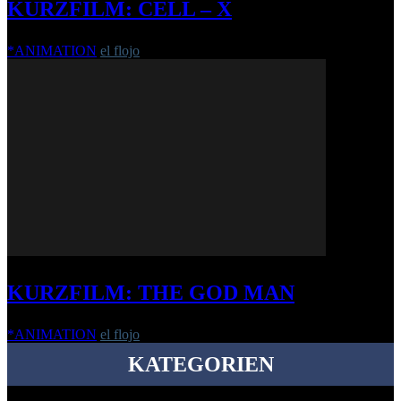
KURZFILM: CELL – X
*ANIMATION
el flojo
-
23. Oktober 2019
KURZFILM: THE GOD MAN
*ANIMATION
el flojo
-
2. April 2026
KATEGORIEN