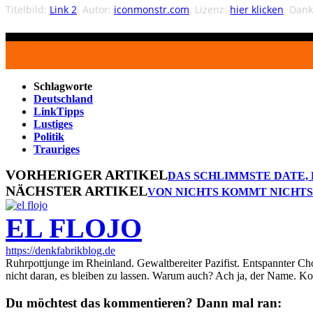
Titelbild:
Link 2
. Autor:
iconmonstr.com
. Lizenz:
hier klicken
. Dank
Schlagworte
Deutschland
LinkTipps
Lustiges
Politik
Trauriges
VORHERIGER ARTIKEL
DAS SCHLIMMSTE DATE,
NÄCHSTER ARTIKEL
VON NICHTS KOMMT NICHTS
EL FLOJO
https://denkfabrikblog.de
Ruhrpottjunge im Rheinland. Gewaltbereiter Pazifist. Entspannter Ch
nicht daran, es bleiben zu lassen. Warum auch? Ach ja, der Name. K
Du möchtest das kommentieren? Dann mal ran: