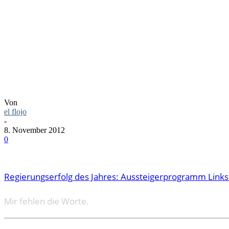
AUSSTEI
Von
el flojo
-
8. November 2012
0
Regierungserfolg des Jahres: Aussteigerprogramm Lin
Mir fehlen die Worte.