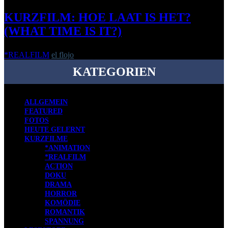
KURZFILM: HOE LAAT IS HET?
(WHAT TIME IS IT?)
*REALFILM
el flojo
-
30. Oktober 2017
KATEGORIEN
ALLGEMEIN
FEATURED
FOTOS
HEUTE GELERNT
KURZFILME
*ANIMATION
*REALFILM
ACTION
DOKU
DRAMA
HORROR
KOMÖDIE
ROMANTIK
SPANNUNG