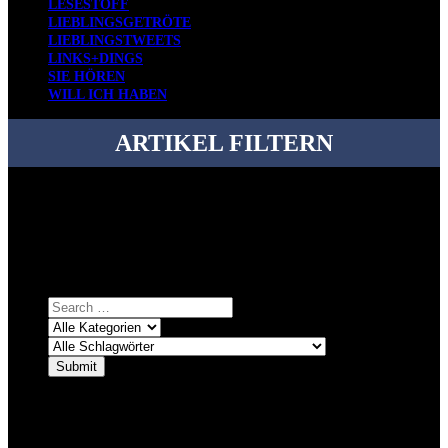
LESESTOFF
LIEBLINGSGETRÖTE
LIEBLINGSTWEETS
LINKS+DINGS
SIE HÖREN
WILL ICH HABEN
ARTIKEL FILTERN
Bei über 5200 Artikeln im Blog muss man manchmal ein bisschen
systematischer suchen.
Einfach eine Kategorie markieren, ein passendes Schlagwort
auswählen und suchen lassen.
ÜBER DENKFABRIKBLOG
Ursprünglich vor über 25 Jahren mal dazu gedacht, den ganzen im