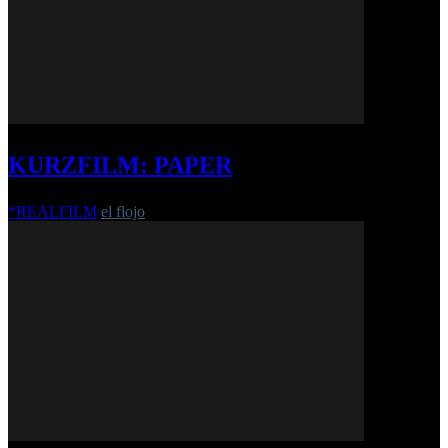
KURZFILM: PAPER
*REALFILM
el flojo
-
8. Januar 2025