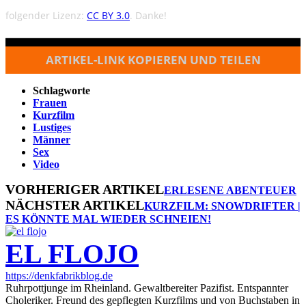
folgender Lizenz:
CC BY 3.0
. Danke!
ARTIKEL-LINK KOPIEREN UND TEILEN
Schlagworte
Frauen
Kurzfilm
Lustiges
Männer
Sex
Video
VORHERIGER ARTIKEL
ERLESENE ABENTEUER
NÄCHSTER ARTIKEL
KURZFILM: SNOWDRIFTER |
ES KÖNNTE MAL WIEDER SCHNEIEN!
EL FLOJO
https://denkfabrikblog.de
Ruhrpottjunge im Rheinland. Gewaltbereiter Pazifist. Entspannter
Choleriker. Freund des gepflegten Kurzfilms und von Buchstaben in