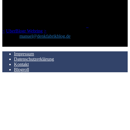
Netz gefundenen Kram, den ich meinen Freunden immer per Mail
geschickt habe, an einem Ort zu bündeln, ist das hier mit der Zeit zu
einem Blog geworden, das man auf dem Schirm haben sollte, wenn
man Kurzfilme mag und auch drumherum nichts gegen Fotos,
LinkTipps und gelegentlichen Kokolores hat.
_
<
UberBlogr Webring
>
Kontakt:
manuel@denkfabrikblog.de
AUCH HIER ZU FINDEN
Impressum
Datenschutzerklärung
Kontakt
Blogroll