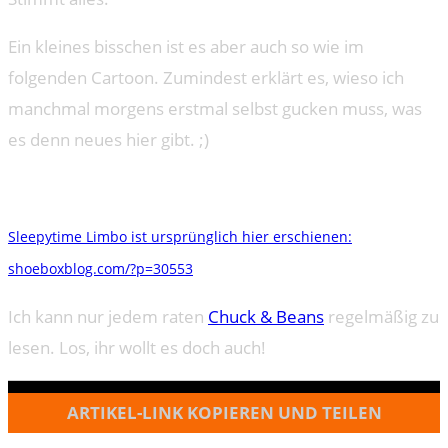
Ein kleines bisschen ist es aber auch so wie im
folgenden Cartoon. Zumindest erklärt es, wieso ich
manchmal morgens erstmal selbst gucken muss, was
es denn neues hier gibt. ;)
Sleepytime Limbo ist ursprünglich hier erschienen:
shoeboxblog.com/?p=30553
Ich kann nur jedem raten
Chuck & Beans
regelmäßig zu
lesen. Los, ihr wollt es doch auch!
ARTIKEL-LINK KOPIEREN UND TEILEN