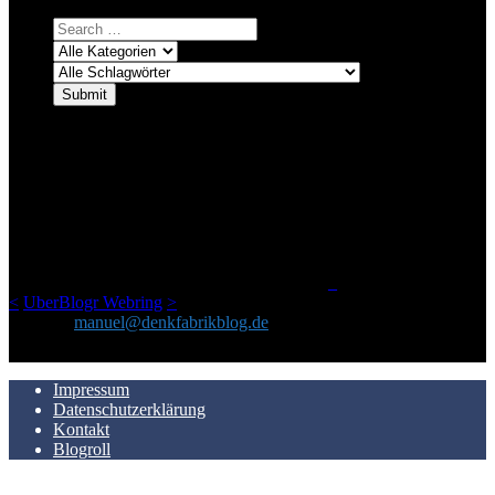
ÜBER DENKFABRIKBLOG
Ursprünglich vor über 25 Jahren mal dazu gedacht, den ganzen im
Netz gefundenen Kram, den ich meinen Freunden immer per Mail
geschickt habe, an einem Ort zu bündeln, ist das hier mit der Zeit zu
einem Blog geworden, das man auf dem Schirm haben sollte, wenn
man Kurzfilme mag und auch drumherum nichts gegen Fotos,
LinkTipps und gelegentlichen Kokolores hat.
_
<
UberBlogr Webring
>
Kontakt:
manuel@denkfabrikblog.de
AUCH HIER ZU FINDEN
Impressum
Datenschutzerklärung
Kontakt
Blogroll