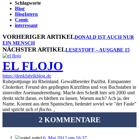
Schlagworte
Blog
BlogIntern
Comic
interessant
VORHERIGER ARTIKEL
DONALD IST AUCH NUR
EIN MENSCH
NÄCHSTER ARTIKEL
LESESTOFF – AUSGABE 15
EL FLOJO
https://denkfabrikblog.de
Ruhrpottjunge im Rheinland. Gewaltbereiter Pazifist. Entspannter
Choleriker. Freund des gepflegten Kurzfilms und von Buchstaben in
sinnvoller Aneinanderreihung. Macht den Scheiß hier seit 2000 und
denkt nicht daran, es bleiben zu lassen. Warum auch? Ach ja, der
Name. Kommt aus dem Spanischen, bedeutet soviel wie "der Faule"
und spricht sich
el flocho
.
.
2 KOMMENTARE
zottel
6. Mai 2012 um 16:37