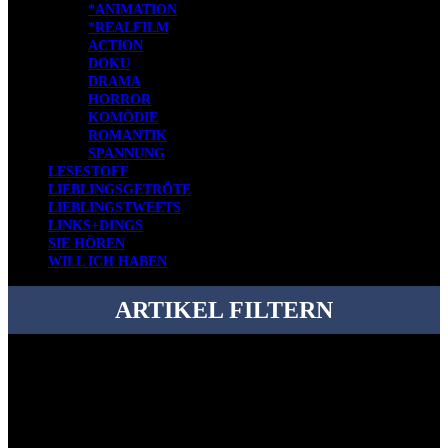
*ANIMATION
*REALFILM
ACTION
DOKU
DRAMA
HORROR
KOMÖDIE
ROMANTIK
SPANNUNG
LESESTOFF
LIEBLINGSGETRÖTE
LIEBLINGSTWEETS
LINKS+DINGS
SIE HÖREN
WILL ICH HABEN
ARTIKEL FILTERN
Bei über 5200 Artikeln im Blog muss man manchmal ein bisschen
systematischer suchen.
Einfach eine Kategorie markieren, ein passendes Schlagwort
auswählen und suchen lassen.